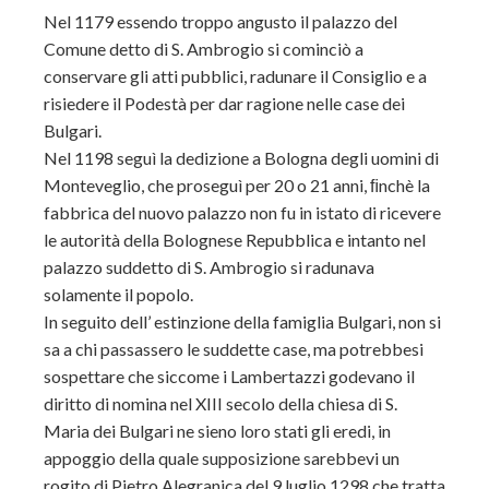
Nel 1179 essendo troppo angusto il palazzo del
Comune detto di S. Ambrogio si cominciò a
conservare gli atti pubblici, radunare il Consiglio e a
risiedere il Podestà per dar ragione nelle case dei
Bulgari.
Nel 1198 seguì la dedizione a Bologna degli uomini di
Monteveglio, che proseguì per 20 o 21 anni, ﬁnchè la
fabbrica del nuovo palazzo non fu in istato di ricevere
le autorità della Bolognese Repubblica e intanto nel
palazzo suddetto di S. Ambrogio si radunava
solamente il popolo.
In seguito dell’ estinzione della famiglia Bulgari, non si
sa a chi passassero le suddette case, ma potrebbesi
sospettare che siccome i Lambertazzi godevano il
diritto di nomina nel XIII secolo della chiesa di S.
Maria dei Bulgari ne sieno loro stati gli eredi, in
appoggio della quale supposizione sarebbevi un
rogito di Pietro Alegranica del 9 luglio 1298 che tratta