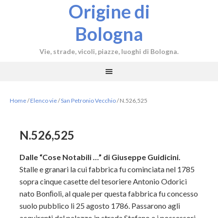
Origine di
Bologna
Vie, strade, vicoli, piazze, luoghi di Bologna.
Home
/
Elenco vie
/
San Petronio Vecchio
/
N.526,525
N.526,525
Dalle “Cose Notabili …” di Giuseppe Guidicini.
Stalle e granari la cui fabbrica fu cominciata nel 1785
sopra
cinque casette del tesoriere Antonio Odorici
nato Bonﬁoli, al quale per questa fabbrica fu concesso
suolo pubblico li 25 agosto 1786. Passarono agli
acquirenti del palazzo in strada Stefano e i possessori