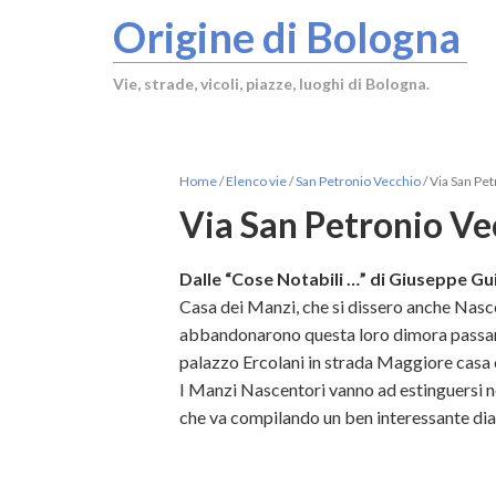
Origine di Bologna
Vie, strade, vicoli, piazze, luoghi di Bologna.
Home
/
Elenco vie
/
San Petronio Vecchio
/
Via San Pet
Via San Petronio Ve
Dalle “Cose Notabili …” di Giuseppe Gui
Casa dei Manzi, che si dissero anche Nas
abbandonarono questa loro dimora passand
palazzo Ercolani in strada Maggiore casa c
I Manzi Nascentori vanno ad estinguersi n
che va compilando un ben interessante diar