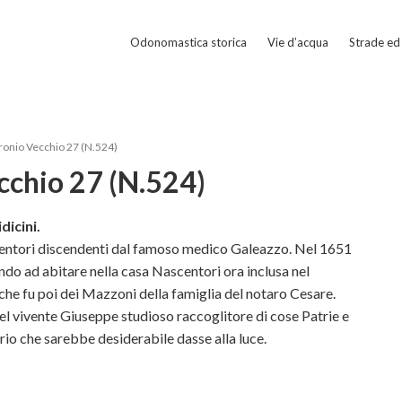
Odonomastica storica
Vie d’acqua
Strade ed 
ronio Vecchio 27 (N.524)
cchio 27 (N.524)
dicini.
centori discendenti dal famoso medico Galeazzo. Nel 1651
o ad abitare nella casa Nascentori ora inclusa nel
he fu poi dei Mazzoni della famiglia del notaro Cesare.
el vivente Giuseppe studioso raccoglitore di cose Patrie e
io che sarebbe desiderabile dasse alla luce.