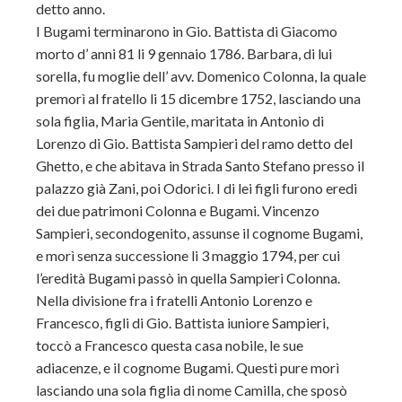
detto anno.
I Bugami terminarono in Gio. Battista di Giacomo
morto d’ anni 81 li 9 gennaio 1786. Barbara, di lui
sorella, fu moglie dell’ avv. Domenico Colonna, la quale
premorì al fratello li 15 dicembre 1752, lasciando una
sola figlia, Maria Gentile, maritata in Antonio di
Lorenzo di Gio. Battista Sampieri del ramo detto del
Ghetto, e che abitava in Strada Santo Stefano presso il
palazzo già Zani, poi Odorici. I di lei figli furono eredi
dei due patrimoni Colonna e Bugami. Vincenzo
Sampieri, secondogenito, assunse il cognome Bugami,
e morì senza successione li 3 maggio 1794, per cui
l’eredità Bugami passò in quella Sampieri Colonna.
Nella divisione fra i fratelli Antonio Lorenzo e
Francesco, figli di Gio. Battista iuniore Sampieri,
toccò a Francesco questa casa nobile, le sue
adiacenze, e il cognome Bugami. Questi pure morì
lasciando una sola figlia di nome Camilla, che sposò