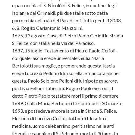
e parrocchia di S. Nicolò di S. Felice, in confine degli
Isolani e dei Grimaldi, più due stalle sotto detta
parrocchia nella via del Paradiso, il tutto per L. 13033,
6, 8. Rogito Carlantonio Manzolini.
1675, 13 agosto. Casa di Pietro Paolo Cerioli in Strada
S. Felice, con stalla nella via del Paradiso.
1687, 15 luglio. Testamento di Pietro Paolo Cerioli,
col quale lascia erede universale Giulia Maria
Bertolotti sua moglie, e premorendo questa, lascia
erede Lucrezia Pelloni di lui sorella, e mancata anche
questa, Paolo Scipione Pelloni di lui nipote
ex
sorore
,
poi Livia Felloni Tubertini. Rogito Paolo Serroni. Il
detto Pietro Paolo testatore mori il primo dicembre
1689. Giulia Maria Bertolotti Cerioli mori li 30 marzo
1693, e possedeva ancora la casa in Strada S. Felice.
Floriano di Lorenzo Cerioli dottor di filosofia e
medicina, uomo celeberrimo, peritissimo nelle arti
liberali, e canonico di S. Petronio, morto li 30 agosto