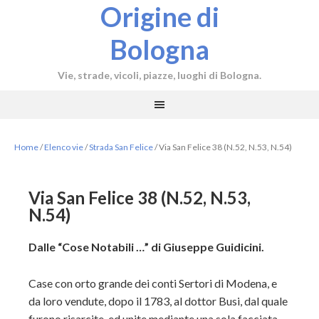
Origine di
Bologna
Vie, strade, vicoli, piazze, luoghi di Bologna.
Home
/
Elenco vie
/
Strada San Felice
/
Via San Felice 38 (N.52, N.53, N.54)
Via San Felice 38 (N.52, N.53,
N.54)
Dalle “Cose Notabili …” di Giuseppe Guidicini.
Case con orto grande dei conti Sertori di Modena, e
da loro vendute, dopo il 1783, al dottor Busi, dal quale
furono risarcite, ed unite mediante una sola facciata.