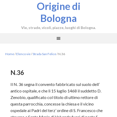
Origine di
Bologna
Vie, strade, vicoli, piazze, luoghi di Bologna.
Home
/
Elenco vie
/
Strada San Felice
/
N.36
N.36
Il N. 36 segna il convento fabbricato sul suolo dell’
antico ospitale, e che li 15 luglio 1468 il suddetto D.
Zenobio, qualificato col titolo di ultimo rettore di
questa parrocchia, concesse la chiesa e il vicino
ospedale ai Padri del terz’ ordine di S. Francesco che
stavano a Santa Maria di Valverde fuori di porta S.