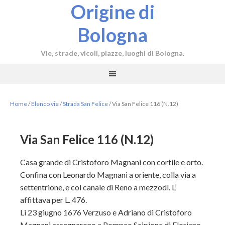
Origine di
Bologna
Vie, strade, vicoli, piazze, luoghi di Bologna.
Home
/
Elenco vie
/
Strada San Felice
/
Via San Felice 116 (N.12)
Via San Felice 116 (N.12)
Casa grande di Cristoforo Magnani con cortile e orto.
Confina con Leonardo Magnani a oriente, colla via a
settentrione, e col canale di Reno a mezzodì. L’
affittava per L. 476.
Li 23 giugno 1676 Verzuso e Adriano di Cristoforo
Magnani assegnarono a Pompeo Scipione di Floriano