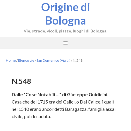
Origine di
Bologna
Vie, strade, vicoli, piazze, luoghi di Bologna.
Home
/
Elenco vie
/
San Domenico (Via di)
/
N.548
N.548
Dalle “Cose Notabili …” di Giuseppe Guidicini.
Casa che del 1715 era dei Calici, o Dal Calice, i quali
nel 1540 erano ancor detti Baragazza, famiglia assai
civile, poi decaduta.