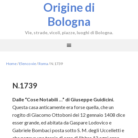
Origine di
Bologna
Vie, strade, vicoli, piazze, luoghi di Bologna.
Home
/
Elenco vie
/
Roma
/
N.1739
N.1739
Dalle “Cose Notabili …” di Giuseppe Guidicini.
Questa casa anticamente era forse quella, che un
rogito di Giacomo Ottoboni dei 12 gennaio 1408 dice
esser grande, ed abitata da Gaspare Lodovico e
Gabriele Bombaci posta sotto S. M. degli Uccelletti e
che pagava una torcia di cera di libbre 12 ogni anno