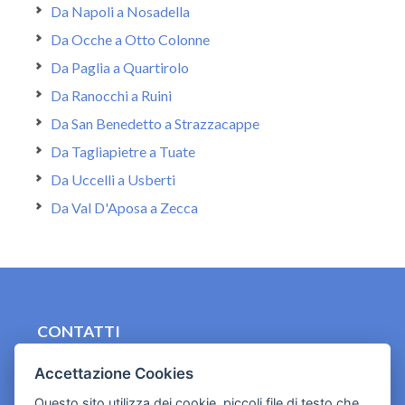
Da Napoli a Nosadella
Da Ocche a Otto Colonne
Da Paglia a Quartirolo
Da Ranocchi a Ruini
Da San Benedetto a Strazzacappe
Da Tagliapietre a Tuate
Da Uccelli a Usberti
Da Val D'Aposa a Zecca
CONTATTI
contact.originebologna@gmail.com
Accettazione Cookies
Cookies e informativa privacy
Questo sito utilizza dei cookie, piccoli file di testo che