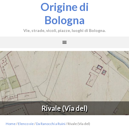
Origine di
Bologna
Vie, strade, vicoli, piazze, luoghi di Bologna.
Rivale (Via del)
Home
/
Elenco vie
/
Da Ranocchi a Ruini
/
Rivale (Via del)