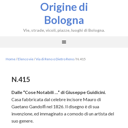
Origine di
Bologna
Vie, strade, vicoli, piazze, luoghi di Bologna.
Home
/
Elenco vie
/
Via di Reno o Dietro Reno
/
N.415
N.415
Dalle “Cose Notabili …” di Giuseppe Guidicini.
Casa fabbricata dal celebre incisore Mauro di
Gaetano Gandolﬁ nel 1826. Il disegno è di sua
invenzione, ed immaginato a comodo di un artista del
suo genere.