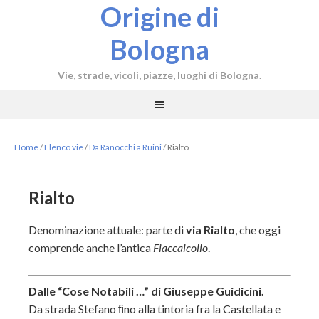
Origine di
Bologna
Vie, strade, vicoli, piazze, luoghi di Bologna.
Home
/
Elenco vie
/
Da Ranocchi a Ruini
/
Rialto
Rialto
Denominazione attuale: parte di
via Rialto
, che oggi
comprende anche l’antica
Fiaccalcollo
.
Dalle “Cose Notabili …” di Giuseppe Guidicini.
Da strada Stefano ﬁno alla tintoria fra la Castellata e