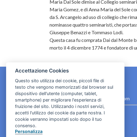
Maria Dal Sole dimise al Collegio seminario
Maria Gomez, e di Anna Maria del Sole cons
da S. Arcangelo ad uso di collegio che rima
nominasse quattro seminaristi, che portasse
Giuseppe Benazzi e Tommaso Lodi.
Questa casa fu comprata Dai dal Monte ba
morto il 4 dicembre 1774 e fondatore di un
Accettazione Cookies
Questo sito utilizza dei cookie, piccoli file di
testo che vengono memorizzati dal browser sul
CONTATTI
dispositivo dell'utente (computer, tablet,
contact.originebologna@gmail.com
smartphone) per migliorare l'esperienza di
fruizione del sito. Utilizzando i nostri servizi,
Cookies e informativa privacy
accetti l'utilizzo dei cookie da parte nostra. I
cookie verranno impostati solo dopo il tuo
consenso.
Personalizza