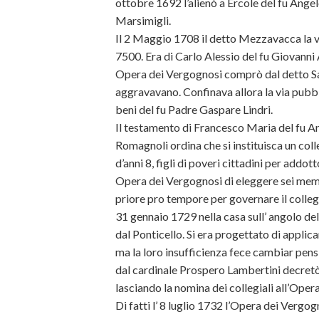
ottobre 1692 l’alienò a Ercole del fu An
Marsimigli.
Il 2 Maggio 1708 il detto Mezzavacca la ve
7500. Era di Carlo Alessio del fu Giovanni 
Opera dei Vergognosi comprò dal detto Sassi
aggravavano. Confinava allora la via pubblic
beni del fu Padre Gaspare Lindri.
Il testamento di Francesco Maria del fu An
Romagnoli ordina che si instituisca un coll
d’anni 8, figli di poveri cittadini per addott
Opera dei Vergognosi di eleggere sei memb
priore pro tempore per governare il collegio
31 gennaio 1729 nella casa sull’ angolo del
dal Ponticello. Si era progettato di applicar
ma la loro insufficienza fece cambiar pens
dal cardinale Prospero Lambertini decretò 
lasciando la nomina dei collegiali all’Oper
Di fatti l’ 8 luglio 1732 l’Opera dei Verg