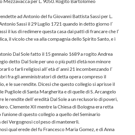
gelo Mezzavacca per L. 9050. Rogito Bartolomeo
ndette ad Antonio del fu Giovanni Battista Sassi per L.
Antonio Sassi il 29 Luglio 1721 quando in detto giorno l’
 il ius di redimere questa casa dai patti di francare che l’
a, il vicolo che va alla compagnia dello Spirito Santo, e i
tonio Dal Sole fatto il 15 gennaio 1689 a rogito Andrea
egio detto Dal Sole per uno o più putti d’età non minore
orarli o farli religiosi all’ età d’ anni 21 incombenzando l’
ri fra gli amministratori di detta opera compreso il
, e le sue rendite. Dicesi che questo collegio si aprisse il
le Pugliole di Santa Margherita e di quelle di S. Arcangelo
e le rendite dell’ eredità Dal Sole a un reclusorio di poveri,
iero. Clemente XII mentre la Chiesa di Bologna era retta
l’unione di questo collegio a quello del Seminario
a dei Vergognosi col peso di mantenerli.
ognosi qual erede del fu Francesco Maria Gomez, e di Anna