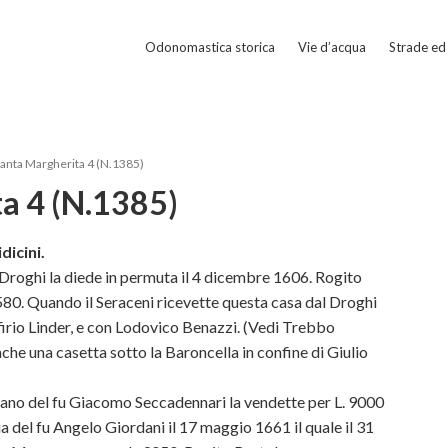
Odonomastica storica
Vie d’acqua
Strade ed 
Santa Margherita 4 (N.1385)
a 4 (N.1385)
dicini.
 Droghi la diede in permuta il 4 dicembre 1606. Rogito
4580. Quando il Seraceni ricevette questa casa dal Droghi
rfirio Linder, e con Lodovico Benazzi. (Vedi Trebbo
che una casetta sotto la Baroncella in confine di Giulio
riano del fu Giacomo Seccadennari la vendette per L. 9000
a del fu
Angelo Giordani il 17 maggio 1661 il quale il 31