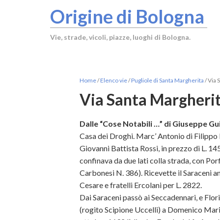
Origine di Bologna
Vie, strade, vicoli, piazze, luoghi di Bologna.
Home
/
Elenco vie
/
Pugliole di Santa Margherita
/
Via 
Via Santa Margherit
Dalle “Cose Notabili …” di Giuseppe Gui
Casa dei Droghi. Marc’ Antonio di Filippo
Giovanni Battista Rossi, in prezzo di L. 1
confinava da due lati colla strada, con Po
Carbonesi N. 386). Ricevette il Saraceni an
Cesare e fratelli Ercolani per L. 2822.
Dai Saraceni passò ai Seccadennari, e Flo
(rogito Scipione Uccelli) a Domenico Mari