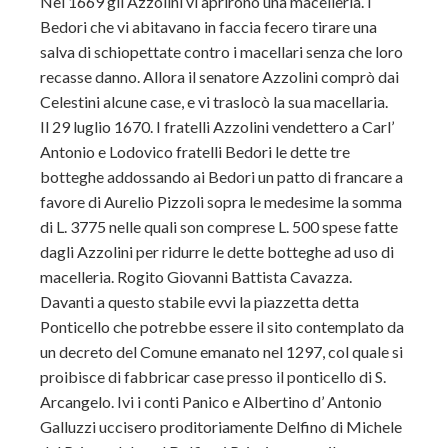
Nel 1669 gli Azzolini vi aprirono una macelleria. I
Bedori che vi abitavano in faccia fecero tirare una
salva di schiopettate contro i macellari senza che loro
recasse danno. Allora il senatore Azzolini comprò dai
Celestini alcune case, e vi traslocò la sua macellaria.
Il 29 luglio 1670. I fratelli Azzolini vendettero a Carl’
Antonio e Lodovico fratelli Bedori le dette tre
botteghe addossando ai Bedori un patto di francare a
favore di Aurelio Pizzoli sopra le medesime la somma
di L. 3775 nelle quali son comprese L. 500 spese fatte
dagli Azzolini per ridurre le dette botteghe ad uso di
macelleria. Rogito Giovanni Battista Cavazza.
Davanti a questo stabile evvi la piazzetta detta
Ponticello che potrebbe essere il sito contemplato da
un decreto del Comune emanato nel 1297, col quale si
proibisce di fabbricar case presso il ponticello di S.
Arcangelo. Ivi i conti Panico e Albertino d’ Antonio
Galluzzi uccisero proditoriamente Delfino di Michele