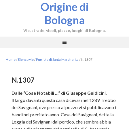
Origine di
Bologna
Vie, strade, vicoli, piazze, luoghi di Bologna.
Home
/
Elenco vie
/
Pugliole di Santa Margherita
/
N.1307
N.1307
Dalle “Cose Notabili …” di Giuseppe Guidicini.
Il largo davanti questa casa dicevasi nel 1289 Trebbo
dei Savignani, ove presso al pozzo vi si pubblicavano i
bandi nel precitato anno. Casa dei Savignani, detta la
Loggia dei Savignani dal portico, che sembra abbia
avuto sulla piazzetta del ponticello di S. Arcangelo.