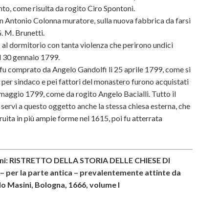
to, come risulta da rogito Ciro Spontoni.
on Antonio Colonna muratore, sulla nuova fabbrica da farsi
. M. Brunetti.
al dormitorio con tanta violenza che perirono undici
l 30 gennaio 1799.
 fu comprato da Angelo Gandolfi li 25 aprile 1799, come si
ni per sindaco e pei fattori del monastero furono acquistati
1 maggio 1799, come da rogito Angelo Bacialli. Tutto il
 servì a questo oggetto anche la stessa chiesa esterna, che
truita in più ampie forme nel 1615, poi fu atterrata
icini: RISTRETTO DELLA STORIA DELLE CHIESE DI
 per la parte antica – prevalentemente attinte da
lo Masini, Bologna, 1666, volume I