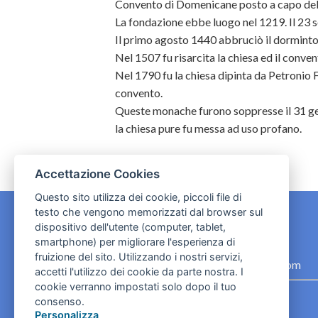
Convento di Domenicane posto a capo del 
La fondazione ebbe luogo nel 1219. Il 23 
Il primo agosto 1440 abbruciò il dorminto
Nel 1507 fu risarcita la chiesa ed il conven
Nel 1790 fu la chiesa dipinta da Petronio F
convento.
Queste monache furono soppresse il 31 gen
la chiesa pure fu messa ad uso profano.
Accettazione Cookies
Questo sito utilizza dei cookie, piccoli file di
testo che vengono memorizzati dal browser sul
dispositivo dell'utente (computer, tablet,
CONTATTI
smartphone) per migliorare l'esperienza di
fruizione del sito. Utilizzando i nostri servizi,
contact.originebologna@gmail.com
accetti l'utilizzo dei cookie da parte nostra. I
cookie verranno impostati solo dopo il tuo
Cookies e informativa privacy
consenso.
Personalizza