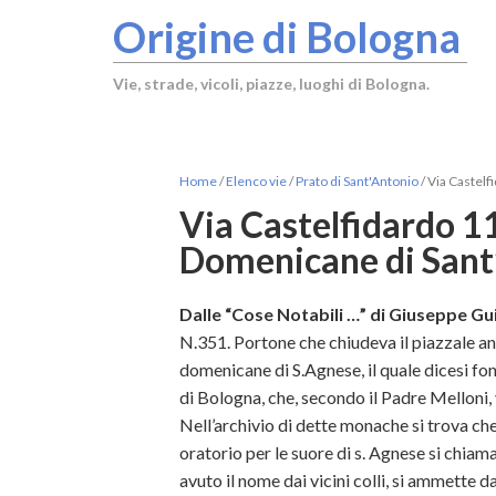
Origine di Bologna
Vie, strade, vicoli, piazze, luoghi di Bologna.
Home
/
Elenco vie
/
Prato di Sant'Antonio
/
Via Castelf
Via Castelfidardo 1
Domenicane di Sant
Dalle “Cose Notabili …” di Giuseppe Gui
N.351. Portone che chiudeva il piazzale an
domenicane di S.Agnese, il quale dicesi fo
di Bologna, che, secondo il Padre Melloni,
Nell’archivio di dette monache si trova che
oratorio per le suore di s. Agnese si chiamav
avuto il nome dai vicini colli, si ammette da 