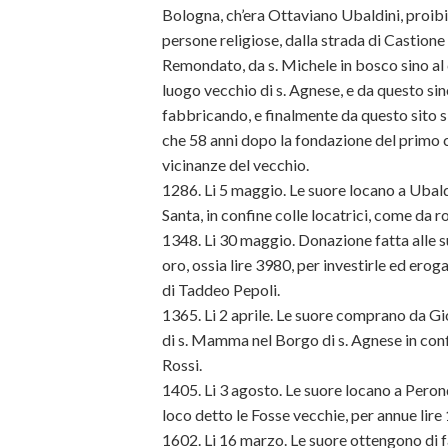
Bologna, ch’era Ottaviano Ubaldini, proibis
persone religiose, dalla strada di Castione
Remondato, da s. Michele in bosco sino al c
luogo vecchio di s. Agnese, e da questo sin
fabbricando, e finalmente da questo sito 
che 58 anni dopo la fondazione del primo 
vicinanze del vecchio.
1286. Li 5 maggio. Le suore locano a Ubald
Santa, in confine colle locatrici, come da 
1348. Li 30 maggio. Donazione fatta alle 
oro, ossia lire 3980, per investirle ed erog
di Taddeo Pepoli.
1365. Li 2 aprile. Le suore comprano da G
di s. Mamma nel Borgo di s. Agnese in con
Rossi.
1405. Li 3 agosto. Le suore locano a Perond
loco detto le Fosse vecchie, per annue lir
1602. Li 16 marzo. Le suore ottengono di far