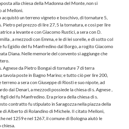
oposta alla chiesa della Madonna del Monte, non si
 al Melloni.
acquistò un terreno vigneto e boschivo, di tornature 5,
 Pietro pel prezzo di lire 27, 5 la tornatura, e così per lire
atrice a levante e con Giacomo Rustici, a sera con D.
illa , a mezzodì con Emma, e le di lei sorelle, e di sotto col
ore fu Egidio del fu Manfredino dal Borgo, a rogito Giacomo
beata Diana. Nelle memorie del convento si aggiunge che
tero.
s. Agnese da Pietro Bongai di tornature 7 di terra
a tavola poste in Bagno Marino; e tutto ciò per lire 200,
le terreno a sera con Giuseppe di Riosti e suo nipote, ad
rdo dai Denari, a mezzodì possiede la chiesa di s. Agnese ,
 figli del fu Manfredino. Era priora della chiesa di s.
to contratto fu stipulato in Saragozza nella piazza della
 di Alberto di Rolandino di Michele. II citato Melloni,
 che nel 1259 e nel 1267, il comune di Bologna aiutò le
o chiesa.