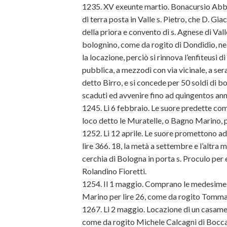
1235. XV exeunte martio. Bonacursio Abbat
di terra posta in Valle s. Pietro, che D. G
della priora e convento di s. Agnese di Valle
bolognino, come da rogito di Dondidio, ne
la locazione, perciò si rinnova l’enfiteusi d
pubblica, a mezzodì con via vicinale, a ser
detto Birro, e si concede per 50 soldi di b
scaduti ed avvenire fino ad quingentos an
1245. Li 6 febbraio. Le suore predette co
loco detto le Muratelle, o Bagno Marino, p
1252. Li 12 aprile. Le suore promettono ad 
lire 366. 18, la metà a settembre e l’altra 
cerchia di Bologna in porta s. Proculo per
Rolandino Fioretti.
1254. Il 1 maggio. Comprano le medesime 
Marino per lire 26, come da rogito Tomma
1267. Li 2 maggio. Locazione di un casame
come da rogito Michele Calcagni di Bocca 