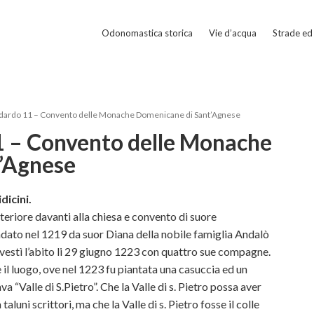
Odonomastica storica
Vie d’acqua
Strade ed 
idardo 11 – Convento delle Monache Domenicane di Sant’Agnese
1 – Convento delle Monache
’Agnese
dicini.
teriore davanti alla chiesa e convento di suore
ndato nel 1219 da suor Diana della nobile famiglia Andalò
 vestì l’abito li 29 giugno 1223 con quattro sue compagne.
 il luogo, ove nel 1223 fu piantata una casuccia ed un
a “Valle di S.Pietro”. Che la Valle di s. Pietro possa aver
taluni scrittori, ma che la Valle di s. Pietro fosse il colle