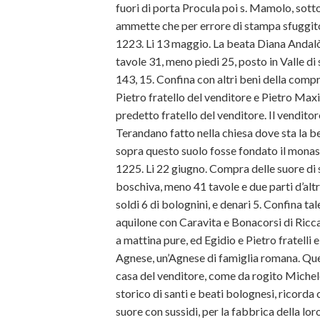
fuori di porta Procula poi s. Mamolo, sott
ammette che per errore di stampa sfuggito
1223. Li 13 maggio. La beata Diana Andalò 
tavole 31, meno piedi 25, posto in Valle di s.
143, 15. Confina con altri beni della compr
Pietro fratello del venditore e Pietro Maxim
predetto fratello del venditore. Il vendit
Terandano fatto nella chiesa dove sta la 
sopra questo suolo fosse fondato il monas
1225. Li 22 giugno. Compra delle suore di 
boschiva, meno 41 tavole e due parti d’altr
soldi 6 di bolognini, e denari 5. Confina ta
aquilone con Caravita e Bonacorsi di Ricca
a mattina pure, ed Egidio e Pietro fratelli e
Agnese, un’Agnese di famiglia romana. Ques
casa del venditore, come da rogito Michele
storico di santi e beati bolognesi, ricorda
suore con sussidi, per la fabbrica della lor