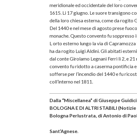
meridionale ed occidentale del loro conven
1615. Li 17 giugno. Le suore transigono c
della loro chiesa esterna, come da rogito G
Del 1440 e nel mese di agosto prese fuoco 
monache. Questo convento fu soppresso i
L orto esterno lungo la via di Capramozza
ha da rogito Luigi Aldini. Gli abitati ester
dal conte Girolamo Legnani Ferri li 2, e 2
convento fu ridotto a caserma pontificia e
sofferse per l’incendio del 1440 e fu ricos
coll’interno nel 1811.
Dalla “Miscellanea” di Giuseppe Guid
BOLOGNA E DI ALTRI STABILI (Notizie –
Bologna Perlustrata, di Antonio di Pao
Sant’Agnese
.