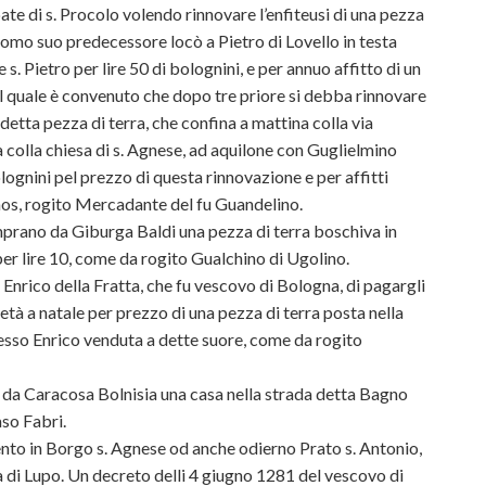
e di s. Procolo volendo rinnovare l’enfiteusi di una pezza
iacomo suo predecessore locò a Pietro di Lovello in testa
 s. Pietro per lire 50 di bolognini, e per annuo affitto di un
l quale è convenuto che dopo tre priore si debba rinnovare
i detta pezza di terra, che confina a mattina colla via
a colla chiesa di s. Agnese, ad aquilone con Guglielmino
olognini pel prezzo di questa rinnovazione e per affitti
nos, rogito Mercadante del fu Guandelino.
mprano da Giburga Baldi una pezza di terra boschiva in
er lire 10, come da rogito Gualchino di Ugolino.
Enrico della Fratta, che fu vescovo di Bologna, di pagargli
metà a natale per prezzo di una pezza di terra posta nella
 esso Enrico venduta a dette suore, come da rogito
da Caracosa Bolnisia una casa nella strada detta Bagno
so Fabri.
nto in Borgo s. Agnese od anche odierno Prato s. Antonio,
di Lupo. Un decreto delli 4 giugno 1281 del vescovo di