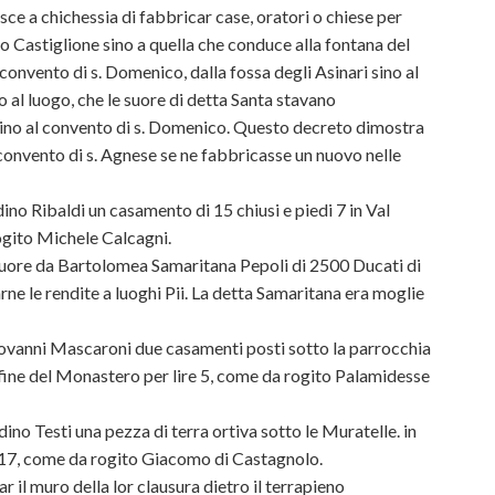
ce a chichessia di fabbricar case, oratori o chiese per
 o Castiglione sino a quella che conduce alla fontana del
onvento di s. Domenico, dalla fossa degli Asinari sino al
o al luogo, che le suore di detta Santa stavano
sino al convento di s. Domenico. Questo decreto dimostra
convento di s. Agnese se ne fabbricasse un nuovo nelle
ino Ribaldi un casamento di 15 chiusi e piedi 7 in Val
rogito Michele Calcagni.
suore da Bartolomea Samaritana Pepoli di 2500 Ducati di
arne le rendite a luoghi Pii. La detta Samaritana era moglie
iovanni Mascaroni due casamenti posti sotto la parrocchia
fine del Monastero per lire 5, come da rogito Palamidesse
ino Testi una pezza di terra ortiva sotto le Muratelle. in
e 17, come da rogito Giacomo di Castagnolo.
 il muro della lor clausura dietro il terrapieno