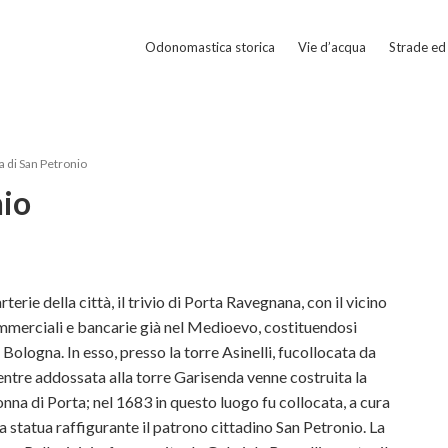
Odonomastica storica
Vie d’acqua
Strade ed 
a di San Petronio
nio
rterie della città, il trivio di Porta Ravegnana, con il vicino
mmerciali e bancarie già nel Medioevo, costituendosi
Bologna. In esso, presso la torre Asinelli, fucollocata da
tre addossata alla torre Garisenda venne costruita la
na di Porta; nel 1683 in questo luogo fu collocata, a cura
 la statua raffigurante il patrono cittadino San Petronio. La