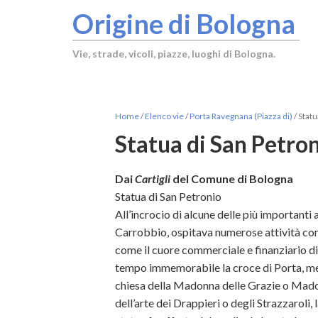
Origine di Bologna
Vie, strade, vicoli, piazze, luoghi di Bologna.
Home
/
Elenco vie
/
Porta Ravegnana (Piazza di)
/
Statu
Statua di San Petro
Dai
Cartigli
del Comune di Bologna
Statua di San Petronio
All’incrocio di alcune delle più importanti a
Carrobbio, ospitava numerose attività co
come il cuore commerciale e finanziario di 
tempo immemorabile la croce di Porta, men
chiesa della Madonna delle Grazie o Madon
dell’arte dei Drappieri o degli Strazzaroli,