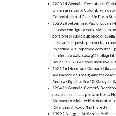
1223 14 Gennaio. Permuta tra Gisler
Gisleri assegnò al Colombi una casa i
Colombi altra al Gisleri in Porta St
1520 28 Settembre. Paolo, Luca e M
lor casa contigua a certa viazzola p
porzione di suolo pubblico di quella 
Le strade di questa parrocchia erano
Imperiale. Via Imperiale compresi i 
cominciare dalla casa già Pellegrini d
Belloni e 1160 Vivarelli inclusive, e l
1521 16 Dicembre. Comprò Giovanni 
Alessandro da Tossignano tre case con
Andrea Gigli. Per lire 1000, rogito B
1264 16 Gennaio. Comprò Oddofredo 
possesso una casa posta in Porta N
Alessandro Malatechi procuratore di
Rolandino di Rodolﬁno Fioretta.
1349 2 Maggio. Ardizzone Ardizzoni 