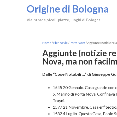
Origine di Bologna
Vie, strade, vicoli, piazze, luoghi di Bologna.
Home
/
Elenco vie
/
Porta Nova
/
Aggiunte (notizie relat
Aggiunte (notizie rel
Nova, ma non facilme
Dalle “Cose Notabili …” di Giuseppe Gui
1545 20 Gennaio. Casa grande con due
S. Marino di Porta Nova. Conﬁnava 
Trayni.
1577 21 Novembre. Casa enﬁteotica d
1582 4 Luglio. Questa Casa, Paolo St