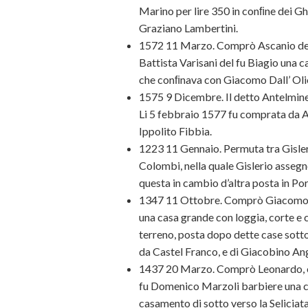
Marino per lire 350 in conﬁne dei Ghi
Graziano Lambertini.
1572 11 Marzo. Comprò Ascanio del 
Battista Varisani del fu Biagio una c
che conﬁnava con Giacomo Dall’ Olio.
1575 9 Dicembre. Il detto Antelminel
Li 5 febbraio 1577 fu comprata da An
Ippolito Fibbia.
1223 11 Gennaio. Permuta tra Gisler
Colombi, nella quale Gislerio asseg
questa in cambio d’altra posta in Po
1347 11 Ottobre. Comprò Giacomo da
una casa grande con loggia, corte e c
terreno, posta dopo dette case sotto
da Castel Franco, e di Giacobino Ang
1437 20 Marzo. Comprò Leonardo, e 
fu Domenico Marzoli barbiere una cas
casamento di sotto verso la Seliciata