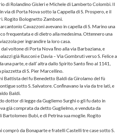
io di Rolandino Gisleri e Michele di Lamberto Colombi. Il
n via di Porta Nova sotto la Cappella di S. Prospero, e il
ieri. Rogito Bolognetto Zamboni.
arcantonio Cavazzoni avevano in capella di S. Marino una
oco frequentata e di dietro alla medesima. Ottennero una
viazzola per ingrandire la loro casa.
 dal voltone di Porta Nova ﬁno alla via Barbaziana, e
palazzi già Rusconi e Davia – Via Gombruti verso S. Felice a
a una parte, e dall’ altra dallo Spirito Santo ﬁno al 1141,
a piazzetta di S. Pier Marcellino.
Battista del fu Benedetto Baldi da Girolamo del fù
tigue sotto S. Salvatore. Conﬁnavano la via da tre lati, e
aldo Baldi.
dottor di legge da Gugliemo Surghi o gli fu dato in
ova già comprata da detto Guglielmo, e venduta da
 Bartolomeo Bubi, e di Petrina sua moglie. Rogito
comprò da Bonaparte e fratelli Castelli tre case sotto S.