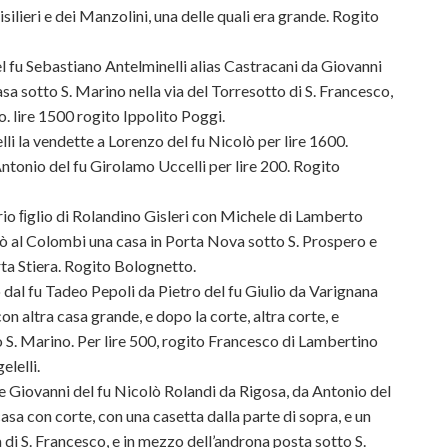
silieri e dei Manzolini, una delle quali era grande. Rogito
fu Sebastiano Antelminelli alias Castracani da Giovanni
asa sotto S. Marino nella via del Torresotto di S. Francesco,
 lire 1500 rogito Ippolito Poggi.
li la vendette a Lorenzo del fu Nicolò per lire 1600.
tonio del fu Girolamo Uccelli per lire 200. Rogito
io ﬁglio di Rolandino Gisleri con Michele di Lamberto
nò al Colombi una casa in Porta Nova sotto S. Prospero e
rta Stiera. Rogito Bolognetto.
l fu Tadeo Pepoli da Pietro del fu Giulio da Varignana
on altra casa grande, e dopo la corte, altra corte, e
 S. Marino. Per lire 500, rogito Francesco di Lambertino
elelli.
Giovanni del fu Nicolò Rolandi da Rigosa, da Antonio del
a con corte, con una casetta dalla parte di sopra, e un
 di S. Francesco, e in mezzo dell’androna posta sotto S.