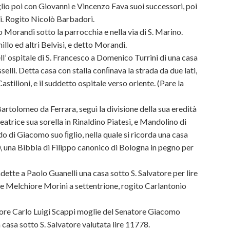
io poi con Giovanni e Vincenzo Fava suoi successori, poi
ari. Rogito Nicolò Barbadori.
Morandi sotto la parrocchia e nella via di S. Marino.
lo ed altri Belvisi, e detto Morandi.
 ospitale di S. Francesco a Domenico Turrini di una casa
elli. Detta casa con stalla conﬁnava la strada da due lati,
astilioni, e il suddetto ospitale verso oriente. (Pare la
rtolomeo da Ferrara, seguì la divisione della sua eredità
trice sua sorella in Rinaldino Piatesi, e Mandolino di
 di Giacomo suo ﬁglio, nella quale si ricorda una casa
, una Bibbia di Filippo canonico di Bologna in pegno per
ette a Paolo Guanelli una casa sotto S. Salvatore per lire
, e Melchiore Morini a settentrione, rogito Carlantonio
tore Carlo Luigi Scappi moglie del Senatore Giacomo
 casa sotto S. Salvatore valutata lire 11778.