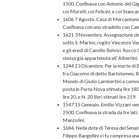
1500. Conﬁnava con Antonio del Gigl
coi Morelli, coi Felicini, e coi Stanc
1606 7 Agosto. Casa di Mercantonio 
Conﬁnava con uno stradello con Camil
1621 3 Novembre. Assegnazione dell’
sotto S. Marino, rogito Vincenzo Vass
e gli eredi di Camillo Belvisi. Rocco C
stessa già appartenuta all’ Albertini.
1244 23 Dicembre. Per la morte di Ba
fra Giacomo di detto Bartolomeo, Bea
Mondo di Giulio Lambertini a comodo
posta in Porta Nova stimata lire 180
lire 20, e N. 20 libri stimati lire 219.
1547 15 Gennaio. Emilio Vizzani vend
2500. Conﬁnava la strada da tre lati
Manzolini.
1684. Nella dote di Teresa del Sena
Filippo Bargellini vi fu compresa una