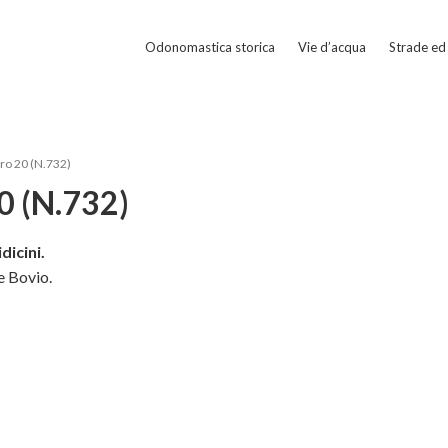
Odonomastica storica
Vie d’acqua
Strade ed 
ro 20 (N.732)
0 (N.732)
dicini.
e Bovio.