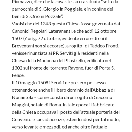
Piumazzo, dice che la casa stessa era situata “sotto la
parrocchia di S. Giorgio in Poggiale, e in conﬁne dei
beni di S. Orio in Pozzale”.
Vuolsi che del 1343 questa Chiesa fosse governata dai
Canonici Regolari Lateranensi, e che addì 12 ottobre
1507 (? orig. 72 ottobre, evidente errore di cui il
Breventani non si accorse), a rogito _di Taddeo Fronti,
venisse rinunziata ai PP. Serviti già residenti nella
Chiesa della Madonna del Pilastrello, ediﬁcata nel
1302 sul fronte del torrente Ravone, fuor di Porta S.
Felice.
Il 10 maggio 1508 i Serviti ne presero possesso
ottenendone anche il libero dominio dall’Abbazia di
Nonantola – come consta da un rogito di Giacomo
Maggini, notaio di Roma. In tale epoca il fabbricato
della Chiesa occupava il posto dell‘attuale porterìa del
Convento e sue adiacenze, estendendosi per tal modo,
verso levante e mezzodì, ed anche oltre l‘attuale