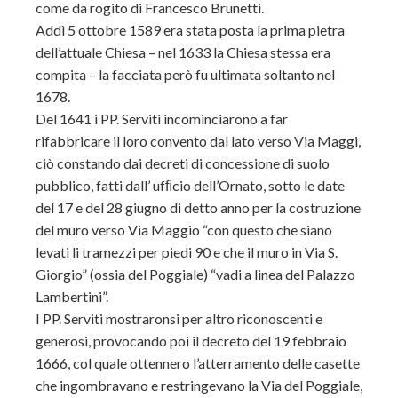
come da rogito di Francesco Brunetti.
Addì 5 ottobre 1589 era stata posta la prima pietra
dell’attuale Chiesa – nel 1633 la Chiesa stessa era
compita – la facciata però fu ultimata soltanto nel
1678.
Del 1641 i PP. Serviti incominciarono a far
rifabbricare il loro convento dal lato verso Via Maggi,
ciò constando dai decreti di concessione di suolo
pubblico, fatti dall’ ufﬁcio dell’Ornato, sotto le date
del 17 e del 28 giugno di detto anno per la costruzione
del muro verso Via Maggio “con questo che siano
levati li tramezzi per piedi 90 e che il muro in Via S.
Giorgio” (ossia del Poggiale) “vadi a linea del Palazzo
Lambertini”.
I PP. Serviti mostraronsi per altro riconoscenti e
generosi, provocando poi il decreto del 19 febbraio
1666, col quale ottennero l’atterramento delle casette
che ingombravano e restringevano la Via del Poggiale,