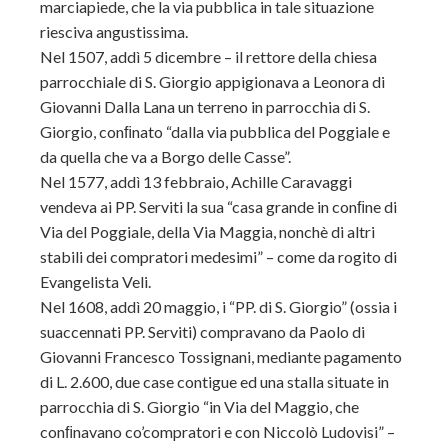
marciapiede, che la via pubblica in tale situazione
riesciva angustissima.
Nel 1507, addì 5 dicembre – il rettore della chiesa
parrocchiale di S. Giorgio appigionava a Leonora di
Giovanni Dalla Lana un terreno in parrocchia di S.
Giorgio, conﬁnato “dalla via pubblica del Poggiale e
da quella che va a Borgo delle Casse”.
Nel 1577, addì 13 febbraio, Achille Caravaggi
vendeva ai PP. Serviti la sua “casa grande in conﬁne di
Via del Poggiale, della Via Maggia, nonchè di altri
stabili dei compratori medesimi” – come da rogito di
Evangelista Veli.
Nel 1608, addì 20 maggio, i “PP. di S. Giorgio” (ossia i
suaccennati PP. Serviti) compravano da Paolo di
Giovanni Francesco Tossignani, mediante pagamento
di L. 2.600, due case contigue ed una stalla situate in
parrocchia di S. Giorgio “in Via del Maggio, che
conﬁnavano co’compratori e con Niccolò Ludovisi” –