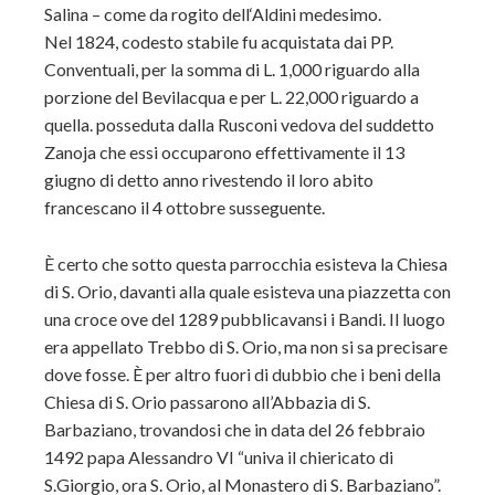
Salina – come da rogito dell‘Aldini medesimo.
Nel 1824, codesto stabile fu acquistata dai PP.
Conventuali, per la somma di L. 1,000 riguardo alla
porzione del Bevilacqua e per L. 22,000 riguardo a
quella. posseduta dalla Rusconi vedova del suddetto
Zanoja che essi occuparono effettivamente il 13
giugno di detto anno rivestendo il loro abito
francescano il 4 ottobre susseguente.
È certo che sotto questa parrocchia esisteva la Chiesa
di S. Orio, davanti alla quale esisteva una piazzetta con
una croce ove del 1289 pubblicavansi i Bandi. Il luogo
era appellato Trebbo di S. Orio, ma non si sa precisare
dove fosse. È per altro fuori di dubbio che i beni della
Chiesa di S. Orio passarono all’Abbazia di S.
Barbaziano, trovandosi che in data del 26 febbraio
1492 papa Alessandro VI “univa il chiericato di
S.Giorgio, ora S. Orio, al Monastero di S. Barbaziano”.