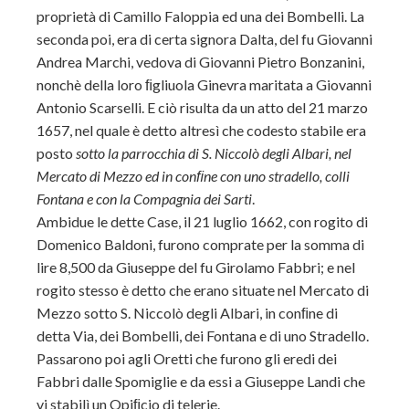
proprietà di Camillo Faloppia ed una dei Bombelli. La
seconda poi, era di certa signora Dalta, del fu Giovanni
Andrea Marchi, vedova di Giovanni Pietro Bonzanini,
nonchè della loro ﬁgliuola Ginevra maritata a Giovanni
Antonio Scarselli. E ciò risulta da un atto
del 21 marzo
1657, nel quale è detto altresì che codesto stabile era
posto
sotto la parrocchia di S. Niccolò degli Albari, nel
Mercato di Mezzo ed in conﬁne con uno stradello, colli
Fontana e con la Compagnia dei Sarti
.
Ambidue le dette Case, il 21 luglio 1662, con rogito di
Domenico Baldoni, furono comprate per la somma di
lire 8,500 da Giuseppe del fu Girolamo Fabbri; e nel
rogito stesso è detto che erano situate nel Mercato di
Mezzo sotto S. Niccolò degli Albari, in conﬁne di
detta Via, dei Bombelli, dei Fontana e di uno Stradello.
Passarono poi agli Oretti che furono gli eredi dei
Fabbri dalle Spomiglie e da essi a Giuseppe Landi che
vi stabilì un Opiﬁcio di telerie.