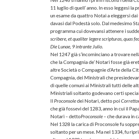
11 luglio di quell’ anno. In esso leggesi la
un esame da quattro Notai a eleggersi dai
davasi dal Podestà solo. Dal medesimo Stat
programma cui dovevansi attenere i sudde
scribere, et qualiter legere scripturas, quas fece
Die Lunae, 9 intrante Julio.
Nel 1247 già s’incominciano a trovare nella
che la Compagnia de’ Notari fosse già erett
altre Società o Compagnie d’Arte della Citt
Compagnia, dei Ministrali che presiedevano
di quelle comuni ai Ministrali tutti delle al
Ministriali soltanto godevano certi speciali
Il
Proconsole
dei Notari, detto poi
Corretto
che già fossevi del 1283, anno in cui il Pap
Notari – detto
Proconsole
– che durava in ca
Nel 1328 la carica di Proconsole fu soppres
soltanto per un mese. Ma nel 1334, fu ripris