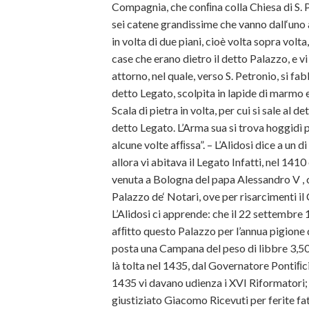
Compagnia, che conﬁna colla Chiesa di S. P
sei catene grandissime che vanno dall‘uno a
in volta di due piani, cioè volta sopra volt
case che erano dietro il detto Palazzo, e 
attorno, nel quale, verso S. Petronio, si fa
detto Legato, scolpita in lapide di marmo e
Scala di pietra in volta, per cui si sale al 
detto Legato. L’Arma sua si trova hoggidì p
alcune volte afﬁssa”. – L’Alidosi dice a un 
allora vi abitava il Legato Infatti, nel 141
venuta a Bologna del papa Alessandro V , c
Palazzo de‘ Notari, ove per risarcimenti i
L’Alidosi ci apprende: che il 22 settembre 1
afﬁtto questo Palazzo per l’annua pigione d
posta una Campana del peso di libbre 3,500
là tolta nel 1435, dal Governatore Pontiﬁ
1435 vi davano udienza i XVI Riformatori;
giustiziato Giacomo Ricevuti per ferite fa