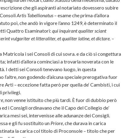
 prescrizione che gli aspiranti al notariato dovessero subire
 Consoli
Artis Tabellionatus
– esame che prima d’allora
uto poi, che andò in vigore l’anno 1249, è determinato il
tti Quattro Esaminatori:
qui inquirant qualiter sciant
rint vulgariter et litteraliter, et qualiter latine, et dictare. –
 Matricola i sei Consoli di cui sovra. e da ciò si congettura
a; infatti d’allora cominciasi a trovarla noverata con le
à. I detti sei Consoli tenevano luogo, in questa
 l‘altre, non godendo d’alcuna speciale prerogativa fuor
tre Arti – eccezione fatta però per quella de‘ Cambisti, i cui
 privilegi.
re
, non venne istituito che più tardi. È fuor di dubbio però
a ed i Consigli ordinavano che il Capo del Collegio de’
rica mesi sei, intervenisse alle adunanze dei Consigli.
sa e gli fu sostituito un
Priore
, che durava in carica
tinata la carica col titolo di Proconsole – titolo che per