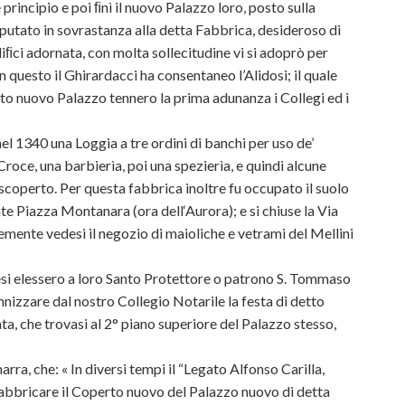
rincipio e poi ﬁnì il nuovo Palazzo loro, posto sulla
putato in sovrastanza alla detta Fabbrica, desideroso di
diﬁci adornata, con molta sollecitudine vi si adoprò per
n questo il Ghirardacci ha consentaneo l’Alidosi; il quale
to nuovo Palazzo tennero la prima adunanza i Collegi ed i
el 1340 una Loggia a tre ordini di banchi per uso de’
 Croce, una barbierìa, poi una spezierìa, e quindi alcune
scoperto. Per questa fabbrica inoltre fu occupato il suolo
nte Piazza Montanara (ora dell‘Aurora); e si chiuse la Via
emente vedesi il negozio di maioliche e vetrami del Mellini
esi elessero a loro Santo Protettore o patrono S. Tommaso
nnizzare dal nostro Collegio Notarile la festa di detto
ta, che trovasi al 2° piano superiore del Palazzo stesso,
rra, che: « In diversi tempi il “Legato Alfonso Carilla,
abbricare il Coperto nuovo del Palazzo nuovo di detta