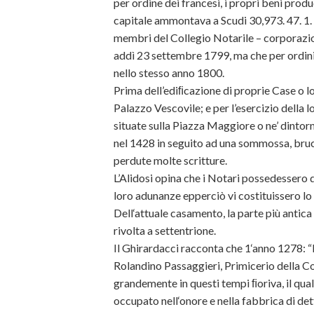
per ordine dei francesi, i propri beni produc
capitale ammontava a Scudi 30,973. 47. 1. Q
membri del Collegio Notarile – corporazion
addì 23 settembre 1799, ma che per ordini
nello stesso anno 1800.
Prima dell’ediﬁcazione di proprie Case o l
Palazzo Vescovile; e per l’esercizio della 
situate sulla Piazza Maggiore o ne’ dintor
nel 1428 in seguito ad una sommossa, bru
perdute molte scritture.
L’Alidosi opina che i Notari possedessero de
loro adunanze epperciò vi costituissero lo 
Dell‘attuale casamento, la parte più antica
rivolta a settentrione.
Il Ghirardacci racconta che 1‘anno 1278: 
Rolandino Passaggieri, Primicerio della C
grandemente in questi tempi ﬁoriva, il qual
occupato nell‘onore e nella fabbrica di de