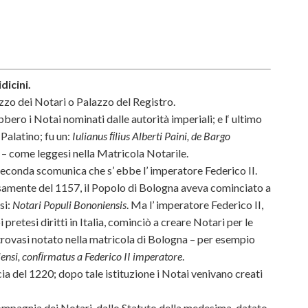
dicini.
azzo dei Notari o Palazzo del Registro.
bbero i Notai nominati dalle autorità imperiali; e l‘ ultimo
Palatino; fu un:
Iulianus ﬁlius Alberti Paini, de Bargo
– come leggesi nella Matricola Notarile.
conda scomunica che s’ ebbe l’ imperatore Federico II.
isamente del 1157, il Popolo di Bologna aveva cominciato a
si:
Notari Populi Bononiensis
. Ma l’ imperatore Federico II,
i pretesi diritti in Italia, cominciò a creare Notari per le
 trovasi notato nella matricola di Bologna – per esempio
ensi, conﬁrmatus a Federico II imperatore
.
a del 1220; dopo tale istituzione i Notai venivano creati
Compagnia dei Notari, dallo Statuto della medesima, datato