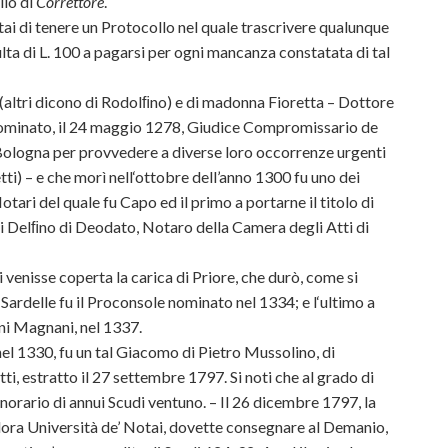
llo di
Correttore
.
ai di tenere un Protocollo nel quale trascrivere qualunque
ta di L. 100 a pagarsi per ogni mancanza constatata di tal
 (altri dicono di Rodolﬁno) e di madonna Fioretta – Dottore
 nominato, il 24 maggio 1278, Giudice Compromissario de
Bologna per provvedere a diverse loro occorrenze urgenti
ti) – e che morì nell‘ottobre dell’anno 1300 fu uno dei
tari del quale fu Capo ed il primo a portarne il titolo di
di Delﬁno di Deodato, Notaro della Camera degli Atti di
venisse coperta la carica di Priore, che durò, come si
Sardelle fu il Proconsole nominato nel 1334; e l‘ultimo a
nni Magnani, nel 1337.
 nel 1330, fu un tal Giacomo di Pietro Mussolino, di
tti, estratto il 27 settembre 1797. Si noti che al grado di
orario di annui Scudi ventuno. – Il 26 dicembre 1797, la
lora Università de’ Notai, dovette consegnare al Demanio,