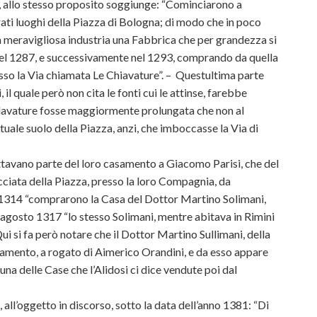
87, allo stesso proposito soggiunge: “Cominciarono a
ati luoghi della Piazza di Bologna; di modo che in poco
 meravigliosa industria una Fabbrica che per grandezza si
 del 1287, e successivamente nel 1293, comprando da quella
esso la Via chiamata Le Chiavature”. – Questultima parte
, il quale però non cita le fonti cui le attinse, farebbe
 Clavature fosse maggiormente prolungata che non al
uale suolo della Piazza, anzi, che imboccasse la Via di
fﬁttavano parte del loro casamento a Giacomo Parisi, che del
iata della Piazza, presso la loro Compagnia, da
l 1314 “comprarono la Casa del Dottor Martino Solimani,
6 agosto 1317 “lo stesso Solimani, mentre abitava in Rimini
ui si fa però notare che il Dottor Martino Sullimani, della
stamento, a rogato di Aimerico Orandini, e da esso appare
una delle Case che l’Alidosi ci dice vendute poi dal
all’oggetto in discorso, sotto la data dell’anno 1381: “Di