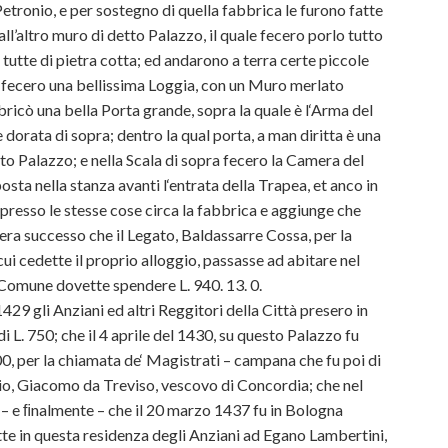
etronio, e per sostegno di quella fabbrica le furono fatte
ll’altro muro di detto Palazzo, il quale fecero porlo tutto
a, tutte di pietra cotta; ed andarono a terra certe piccole
vi fecero una bellissima Loggia, con un Muro merlato
bbricò una bella Porta grande, sopra la quale è l‘Arma del
 dorata di sopra; dentro la qual porta, a man diritta è una
detto Palazzo; e nella Scala di sopra fecero la Camera del
osta nella stanza avanti l‘entrata della Trapea, et anco in
di presso le stesse cose circa la fabbrica e aggiunge che
0 era successo che il Legato, Baldassarre Cossa, per la
ui cedette il proprio alloggio, passasse ad abitare nel
l Comune dovette spendere L. 940. 13. 0.
429 gli Anziani ed altri Reggitori della Città presero in
i L. 750; che il 4 aprile del 1430, su questo Palazzo fu
, per la chiamata de‘ Magistrati – campana che fu poi di
cio, Giacomo da Treviso, vescovo di Concordia; che nel
 – e ﬁnalmente – che il 20 marzo 1437 fu in Bologna
tte in questa residenza degli Anziani ad Egano Lambertini,