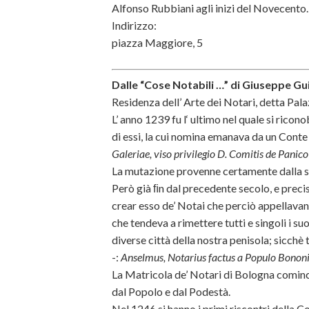
Alfonso Rubbiani agli inizi del Novecento.
Indirizzo:
piazza Maggiore, 5
Dalle “Cose Notabili …” di Giuseppe Gui
Residenza dell’ Arte dei Notari, detta Pal
L’ anno 1239 fu l‘ ultimo nel quale si ricono
di essi, la cui nomina emanava da un Conte 
Galeriae, viso privilegio D. Comitis de Panico
La mutazione provenne certamente dalla se
Però già ﬁn dal precedente secolo, e prec
crear esso de’ Notai che perciò appellavan
che tendeva a rimettere tutti e singoli i suo
diverse città della nostra penisola; sicchè
-:
Anselmus, Notarius factus a Populo Bononi
La Matricola de’ Notari di Bologna cominci
dal Popolo e dal Podestà.
Nel 1246 si hanno i primi riscontri della 