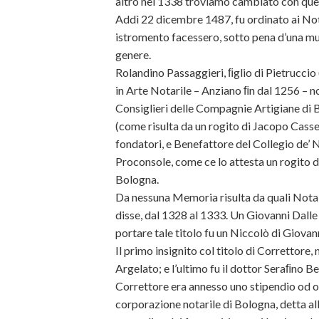
altro nel 1338 troviamo cambiato con que
Addì 22 dicembre 1487, fu ordinato ai Not
istromento facessero, sotto pena d’una mul
genere.
Rolandino Passaggieri, ﬁglio di Pietruccio
in Arte Notarile – Anziano ﬁn dal 1256 –
Consiglieri delle Compagnie Artigiane di 
(come risulta da un rogito di Jacopo Casset
fondatori, e Benefattore del Collegio de’ No
Proconsole, come ce lo attesta un rogito 
Bologna.
Da nessuna Memoria risulta da quali Notai 
disse, dal 1328 al 1333. Un Giovanni Dalle 
portare tale titolo fu un Niccolò di Giova
Il primo insignito col titolo di Correttore,
Argelato; e l’ultimo fu il dottor Seraﬁno Be
Correttore era annesso uno stipendio od on
corporazione notarile di Bologna, detta al