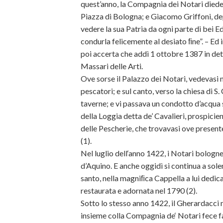
quest’anno, la Compagnia dei Notari diede p
Piazza di Bologna; e Giacomo Griffoni, de
vedere la sua Patria da ogni parte di bei E
condurla felicemente al desiato ﬁne”. – Ed i
poi accerta che addì 1 ottobre 1387 in det
Massari delle Arti.
Ove sorse il Palazzo dei Notari, vedevasi n
pescatori; e sul canto, verso la chiesa di S.
taverne; e vi passava un condotto d’acqua 
della Loggia detta de’ Cavalieri, prospicie
delle Pescherie, che trovavasi ove present
(1).
Nel luglio dell‘anno 1422, i Notari bologn
d’Aquino. E anche oggidì si continua a sole
santo, nella magniﬁca Cappella a lui dedica
restaurata e adornata nel 1790 (2).
Sotto lo stesso anno 1422, il Gherardacci na
insieme colla Compagnia de‘ Notari fece f