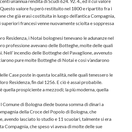
enti un’annua rendita di Scudi 624. 92. 4., ed il cui valore
uesto valore fu però restituito nel 1800 e ripartito fra i
e che già erasi costituita in luogo dell‘antica Compagnia,
 superiori francesi venne nuovamente sciolta e soppressa
oro Residenza, i Notai bolognesi tenevano le adunanze nel
loro professione avevano delle Botteghe, molte delle quali
ni. Nell’ incendio delle Botteghe del Pavaglione, avvenuto
ciarono pure molte Botteghe di Notai e così v’andarono
lle Case poste in questa località, nelle quali tenessero le
loro Residenza, ﬁn dal 1256. E ciò è assai probabile.
 è quella prospiciente a mezzodì; la più moderna, quella
“Il Comune di Bologna diede buona somma di dinari a
ompagnia della Croce del Popolo di Bologna, che
e, avendo lasciato lo studio e 11 scuolari, talmente si era
tta Compagnia, che speso vi aveva di molte delle sue