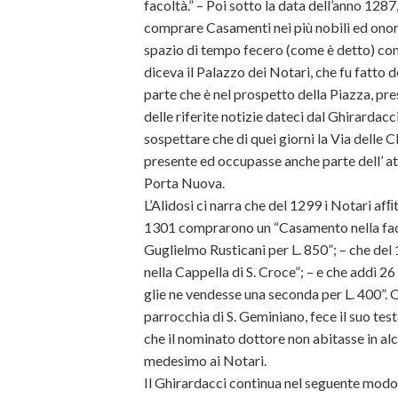
facoltà.” – Poi sotto la data dell’anno 12
comprare Casamenti nei più nobili ed onor
spazio di tempo fecero (come è detto) con
diceva il Palazzo dei Notari, che fu fatto
parte che è nel prospetto della Piazza, pr
delle riferite notizie dateci dal Ghirardacci
sospettare che di quei giorni la Via delle
presente ed occupasse anche parte dell’ att
Porta Nuova.
L’Alidosi ci narra che del 1299 i Notari a
1301 comprarono un “Casamento nella facc
Guglielmo Rusticani per L. 850”; – che de
nella Cappella di S. Croce”; – e che addì 2
glie ne vendesse una seconda per L. 400”. Q
parrocchia di S. Geminiano, fece il suo te
che il nominato dottore non abitasse in alc
medesimo ai Notari.
Il Ghirardacci continua nel seguente modo, 