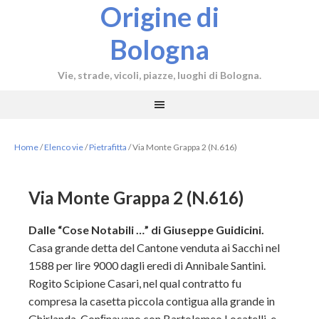
Origine di
Bologna
Vie, strade, vicoli, piazze, luoghi di Bologna.
Home
/
Elenco vie
/
Pietrafitta
/
Via Monte Grappa 2 (N.616)
Via Monte Grappa 2 (N.616)
Dalle “Cose Notabili …” di Giuseppe Guidicini.
Casa grande detta del Cantone venduta ai Sacchi nel
1588 per lire 9000 dagli eredi di Annibale Santini.
Rogito Scipione Casari, nel qual contratto
fu
compresa la casetta piccola contigua alla grande in
Ghirlanda. Conﬁnavano con Bartolomeo Locatelli, e