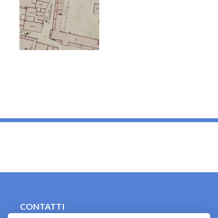
_
CONTATTI