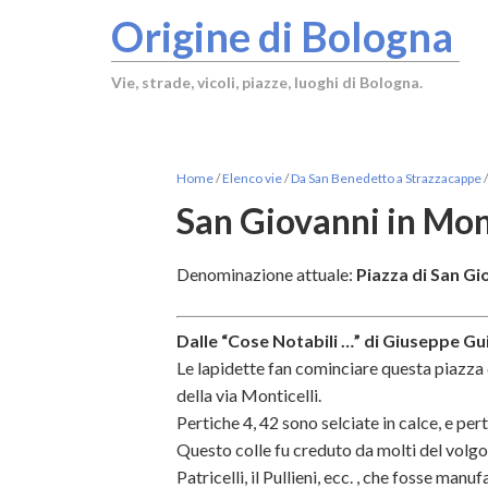
Origine di Bologna
Vie, strade, vicoli, piazze, luoghi di Bologna.
Home
/
Elenco vie
/
Da San Benedetto a Strazzacappe
/
San Giovanni in Mon
Denominazione attuale:
Piazza di San Gi
Dalle “Cose Notabili …” di Giuseppe Gui
Le lapidette fan cominciare questa piazza 
della via Monticelli.
Pertiche 4, 42 sono selciate in calce, e pert
Questo colle fu creduto da molti del volgo, 
Patricelli, il Pullieni, ecc. , che fosse man