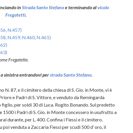
minciando in
Strada Santo Stefano
e terminando al
vicolo
Fregatetti
.
456, N.457)
458, N.459, N.460, N.461)
462)
463)
come Fregatette.
 a sinistra entrandovi per
strada Santo Stefano
.
o N. 87, e il cimitero della chiesa di S. Gio. in Monte, vi è
riore e Padri di S. Vittore, e venduto da Remingarda
 figlio, per soldi 30 di Luca. Rogito Bonando. Sul predetto
le 1500 i Padri di S. Gio. in Monte concessero in usufrutto a
l durante, per L. 400. Confina i Fiessi e il cimitero.
poi venduta a Zaccaria Fiessi per scudi 500 d’ oro, il