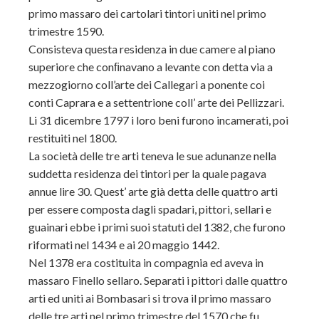
primo massaro dei cartolari tintori uniti nel primo
trimestre 1590.
Consisteva questa residenza in due camere al piano
superiore che conﬁnavano a levante con detta via a
mezzogiorno coll’arte dei Callegari a ponente coi
conti Caprara e a settentrione coll’ arte dei Pellizzari.
Li 31 dicembre 1797 i loro beni furono incamerati, poi
restituiti nel 1800.
La società delle tre arti teneva le sue adunanze nella
suddetta residenza dei tintori per la quale pagava
annue lire 30. Quest’ arte già detta delle quattro arti
per essere composta dagli spadari, pittori, sellari e
guainari ebbe i primi suoi statuti del 1382, che furono
riformati nel 1434 e ai 20 maggio 1442.
Nel 1378 era costituita in compagnia ed aveva in
massaro Finello sellaro. Separati i pittori dalle quattro
arti ed uniti ai Bombasari si trova il primo massaro
delle tre arti nel primo trimestre del 1570 che fu