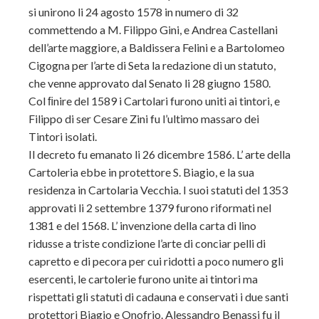
si unirono li 24 agosto 1578 in numero di 32
commettendo a M. Filippo Gini, e Andrea Castellani
dell’arte maggiore, a Baldissera Felini e a Bartolomeo
Cigogna per l’arte di Seta la redazione di un statuto,
che venne approvato dal Senato li 28 giugno 1580.
Col ﬁnire del 1589 i Cartolari furono uniti ai tintori, e
Filippo di ser Cesare Zini fu l’ultimo massaro dei
Tintori isolati.
Il decreto fu emanato li 26 dicembre 1586. L’ arte della
Cartoleria ebbe in protettore S. Biagio, e la sua
residenza in Cartolaria Vecchia. I suoi statuti del 1353
approvati li 2 settembre 1379 furono riformati nel
1381 e del 1568. L’ invenzione della carta di lino
ridusse a triste condizione l’arte di conciar pelli di
capretto e di pecora per cui ridotti a poco numero gli
esercenti, le cartolerie furono unite ai tintori ma
rispettati gli statuti di cadauna e conservati i due santi
protettori Biagio e Onofrio. Alessandro Benassi fu il