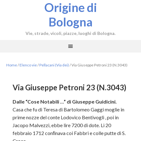
Origine di
Bologna
Vie, strade, vicoli, piazze, luoghi di Bologna.
Home
/
Elenco vie
/
Pellacani (Via dei)
/
Via Giuseppe Petroni 23 (N.3043)
Via Giuseppe Petroni 23 (N.3043)
Dalle “Cose Notabili …” di Giuseppe Guidicini.
Casa che fu di Teresa di Bartolomeo Gaggi moglie in
prime nozze del conte Lodovico Bentivogli , poi in
Jacopo Malvezzi, ebbe lire 7200 di dote. Li 20
febbraio 1712 conﬁnava coi Fabbri e colle putte di S.
Croce.