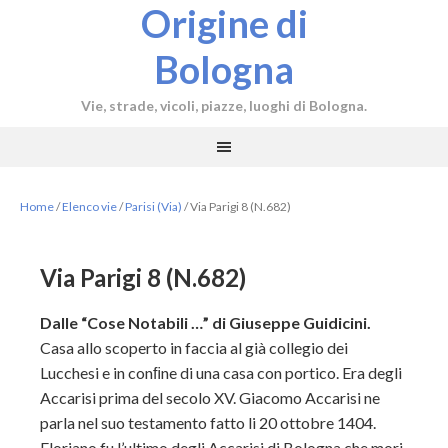
Origine di
Bologna
Vie, strade, vicoli, piazze, luoghi di Bologna.
Home
/
Elenco vie
/
Parisi (Via)
/
Via Parigi 8 (N.682)
Via Parigi 8 (N.682)
Dalle “Cose Notabili …” di Giuseppe Guidicini.
Casa allo scoperto in faccia al già collegio dei
Lucchesi e in conﬁne di una casa con portico. Era degli
Accarisi prima del secolo XV. Giacomo Accarisi ne
parla nel suo testamento fatto li 20 ottobre 1404.
Floriano fu l’ultimo degli Accarisi di Bologna che mori