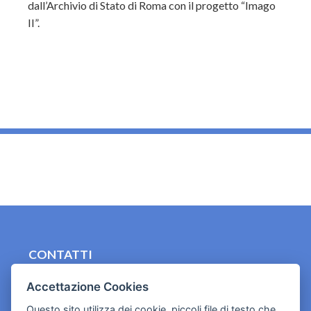
dall’Archivio di Stato di Roma con il progetto “Imago
II”.
_
CONTATTI
contact.originebologna@gmail.com
Accettazione Cookies
Cookies e informativa privacy
Questo sito utilizza dei cookie, piccoli file di testo che