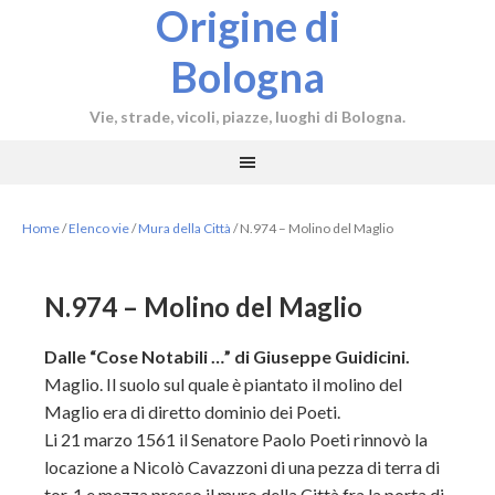
Origine di
Bologna
Vie, strade, vicoli, piazze, luoghi di Bologna.
Home
/
Elenco vie
/
Mura della Città
/
N.974 – Molino del Maglio
N.974 – Molino del Maglio
Dalle “Cose Notabili …” di Giuseppe Guidicini.
Maglio. Il suolo sul quale è piantato il molino del
Maglio era di diretto dominio dei Poeti.
Li 21 marzo 1561 il Senatore Paolo Poeti rinnovò la
locazione a Nicolò Cavazzoni di una pezza di terra di
tor. 1 e mezza presso il muro della Città fra la porta di