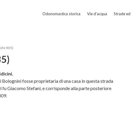
Odonomastica storica
Vie d’acqua
Strade ed 
4 (N.935)
35)
dicini.
ri Bolognini fosse proprietaria di una casa in questa strada
del fu Giacomo Stefani, e corrisponde alla parte posteriore
809.