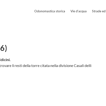
Odonomastica storica
Vie d’acqua
Strade ed 
76)
dicini.
rovare li resti della torre citata nella divisione Casali delli