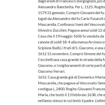
dagli eredi di Francesco Borgognoni, poi 
Alessandro Banchetta. Per L. 1125. Rogit
1579 22 gennaio. Comprò Giovanni del fu 
Iugali da Alessandro del fu Carlo Fusaroli
Mascarella. Confinava i beni del Vescovato
Silvestro Zucchini. Pagava annui soldi 12 d
Casa che il 19 maggio 1606 fu venduta da B
canone di soldi 18: 4 alla mensa Arcivescov
Scipione Balbi, i frati di S. Giacomo, e una 
1612 15 novembre. Comprò Simone del fu 
Cecchelli una casa grande in strada della Ma
Giacomo, e i miglioramenti di certe parti d
Giacomo Ferrari.
1652.
Casa grande già di Domenico Maria 
Mascarella, che pagava al Vescovato l’annu
contigua L. 2400. Rogito Giovanni France
Maria, che testò il 13 febbraio 1638, che e
nell’anno stesso in cui testò il padre. L’ul