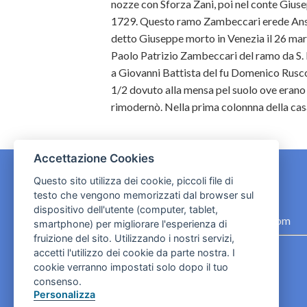
nozze con Sforza Zani, poi nel conte Gius
1729. Questo ramo Zambeccari erede Anse
detto Giuseppe morto in Venezia il 26 mar
Paolo Patrizio Zambeccari del ramo da S. B
a Giovanni Battista del fu Domenico Rusco
1/2 dovuto alla mensa pel suolo ove erano l
rimodernò. Nella prima colonnna della casa
Accettazione Cookies
Questo sito utilizza dei cookie, piccoli file di
testo che vengono memorizzati dal browser sul
CONTATTI
dispositivo dell'utente (computer, tablet,
contact.originebologna@gmail.com
smartphone) per migliorare l'esperienza di
fruizione del sito. Utilizzando i nostri servizi,
Cookies e informativa privacy
accetti l'utilizzo dei cookie da parte nostra. I
cookie verranno impostati solo dopo il tuo
consenso.
Personalizza