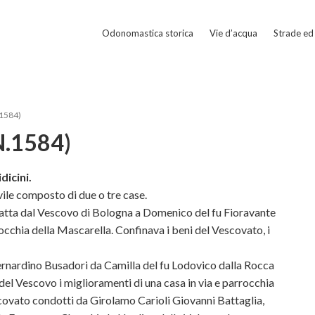
Odonomastica storica
Vie d’acqua
Strade ed 
.1584)
N.1584)
dicini.
ile composto di due o tre case.
fatta dal Vescovo di Bologna a Domenico del fu Fioravante
rrocchia della Mascarella. Confinava i beni del Vescovato, i
nardino Busadori da Camilla del fu Lodovico dalla Rocca
del Vescovo i miglioramenti di una casa in via e parrocchia
scovato condotti da Girolamo Carioli Giovanni Battaglia,