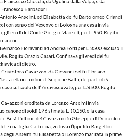
da Francesco Checchi, da Ugolino dalla Volpe, e da
o Francesco Barbadori.
Antonio Anselmi, ed Elisabetta
del fu Bartolomeo Orlandi
 col con senso del Vescovo di Bologna una casa in via
, gli eredi del Conte Giorgio Manzoli, per L. 950. Rogito
i canone.
ernardo Fioravanti ad Andrea Forti per L. 8500, escluso il
ile. Rogito Orazio Casari. Confinava gli eredi del fu
chiavica di dietro.
Cristoforo Cavazzoni da Giovanni del fu Floriano
scarella in confine di Scipione Balbi, dei padri di S.
i case sul suolo dell’ Arcivescovato, per L. 8500. Rogito
Cavazzoni ereditata da Lorenzo Anselmi in via
o canone di soldi 19 6 stimata L. 10,150, e la casa
sco Bosi. L’ultimo dei Cavazzoni fu Giuseppe di Domenico
bbe una figlia Catterina, vedova d’Ippolito Bargellini
tima degli Anselmi fu Elisabetta di Lorenzo maritata in prime