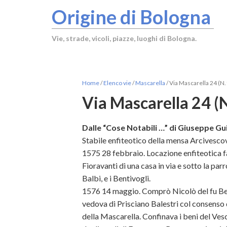
Origine di Bologna
Vie, strade, vicoli, piazze, luoghi di Bologna.
Home
/
Elenco vie
/
Mascarella
/
Via Mascarella 24 (N
Via Mascarella 24 (
Dalle “Cose Notabili …” di Giuseppe Gui
Stabile enfiteotico della mensa Arcivescov
1575 28 febbraio. Locazione enfiteotica 
Fioravanti di una casa in via e sotto la pa
Balbi, e i Bentivogli.
1576 14 maggio. Comprò Nicolò del fu Ber
vedova di Prisciano Balestri col consenso 
della Mascarella. Confinava i beni del Ve