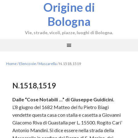
Origine di
Bologna
Vie, strade, vicoli, piazze, luoghi di Bologna.
Home
/
Elenco vie
/
Mascarella
/
N.1518,1519
N.1518,1519
Dalle “Cose Notabili …” di Giuseppe Guidicini.
L’8 giugno del 1682 Matteo del fu Pietro Biagi
vendette questa casa con stalla e casetta a Giovanni
Giacomo Riva di Guastalla per L. 15500. Rogito Cari’
Antonio Mandini. Si dice essere nella strada della
Mascarella in confine del Borgo di S. Marino, dei