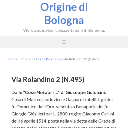
Origine di
Bologna
Vie, strade, vicoli, piazze, luoghi di Bologna.
Home
/
Elenco vie
/
Grade (Via delle)
/
Via Rolandino 2 (N.495)
Via Rolandino 2 (N.495)
Dalle “Cose Notabili …” di Giuseppe Guidicini.
Casa di Matteo, Lodovico e Gaspare fratelli, figli del
fu Domenico dall’ Oro, venduta a Bonaparte del fu
Giorgio Ghisilieri per L. 2800, rogito Giacomo Carlini
delli 6 aprile 1514, posta nella via detta delle Grade di
Mezzo, nel qual prezzo è compresa una casetta ad uso