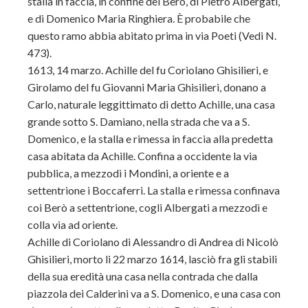
stalla in faccia, in confine dei Berò, di Pietro Albergati,
e di Domenico Maria Ringhiera. È probabile che
questo ramo abbia abitato prima in via Poeti (Vedi N.
473).
1613, 14 marzo. Achille del fu Coriolano Ghisilieri, e
Girolamo del fu Giovanni Maria Ghisilieri, donano a
Carlo, naturale leggittimato di detto Achille, una casa
grande sotto S. Damiano, nella strada che va a S.
Domenico, e la stalla e rimessa in faccia alla predetta
casa abitata da Achille. Confina a occidente la via
pubblica, a mezzodì i Mondini, a oriente e a
settentrione i Boccaferri. La stalla e rimessa confinava
coi Berò a settentrione, cogli Albergati a mezzodì e
colla via ad oriente.
Achille di Coriolano di Alessandro di Andrea di Nicolò
Ghisilieri, morto li 22 marzo 1614, lasciò fra gli stabili
della sua eredità una casa nella contrada che dalla
piazzola dei Calderini va a S. Domenico, e una casa con