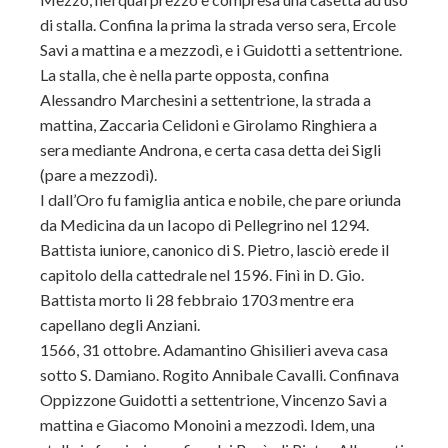
di stalla. Confina la prima la strada verso sera, Ercole
Savi a mattina e a mezzodì, e i Guidotti a settentrione.
La stalla, che è nella parte opposta, confina
Alessandro Marchesini a settentrione, la strada a
mattina, Zaccaria Celidoni e Girolamo Ringhiera a
sera mediante Androna, e certa casa detta dei Sigli
(pare a mezzodì).
I dall’Oro fu famiglia antica e nobile, che pare oriunda
da Medicina da un Iacopo di Pellegrino nel 1294.
Battista iuniore, canonico di S. Pietro, lasciò erede il
capitolo della cattedrale nel 1596. Finì in D. Gio.
Battista morto li 28 febbraio 1703 mentre era
capellano degli Anziani.
1566, 31 ottobre. Adamantino Ghisilieri aveva casa
sotto S. Damiano. Rogito Annibale Cavalli. Confinava
Oppizzone Guidotti a settentrione, Vincenzo Savi a
mattina e Giacomo Monoini a mezzodì. Idem, una