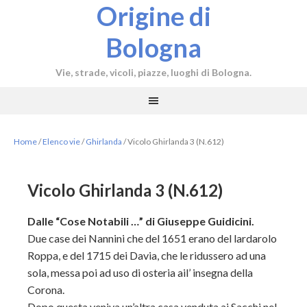
Origine di
Bologna
Vie, strade, vicoli, piazze, luoghi di Bologna.
Home
/
Elenco vie
/
Ghirlanda
/
Vicolo Ghirlanda 3 (N.612)
Vicolo Ghirlanda 3 (N.612)
Dalle “Cose Notabili …” di Giuseppe Guidicini.
Due case dei Nannini che del 1651 erano del lardarolo
Roppa, e del 1715 dei Davia, che le ridussero ad una
sola, messa poi ad uso di osteria ail’ insegna della
Corona.
Dopo questa veniva un’altra casa venduta ai Sacchi nel