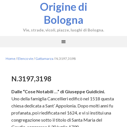
Origine di
Bologna
Vie, strade, vicoli, piazze, luoghi di Bologna.
Home
/
Elenco vie
/
Gattamarza
/
N.3197,3198
N.3197,3198
Dalle “Cose Notabili …” di Giuseppe Guidicini.
Uno della famiglia Cancellieri edificò nel 1518 questa
chiesa dedicata a Sant’ Appolonia. Dopo molti anni fu
profanata, poi riedificata nel 1624, e vi si instituì una
congregazione sotto il titolo di Santa Maria del
Gaudio, soppressa li 30 luglio 1798.