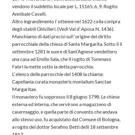
vendono il suddetto locale per L. 15165, 6, 9. Rogito
Annibale Cavalli.
Altro ingrandimento l’ ottenne nel 1622 colla compra
degli stabili Ghisilieri. (Vedi Val d’ Aposa N. 1436).
Manchiamo di dati precisi sul!’ origine del diritto
parrocchiale della chiesa di Santa Margarita. Sotto li lì
settembre 1281 le suore di Sant’Agnese vendettero
una casa ad Emilio Sala, che il rogito di Tommaso
Fabri la mette sotto la detta parrocchia.
L’ elenco delle parrocchie del 1408 la chiama:
Capellania curata monasteris monialium Sanctae
Margaritae.
Il monastero fu soppresso li 8 giugno 1798. Le chiese
esterna ed interna, che servirono a magazzeno di
casermaggio, e quella parte di convento che andava
allo stesso uso, fu acquistato dal Comune di Bologna,
a rogito del dottor Serafino Betti delli 18 settembre
1813.