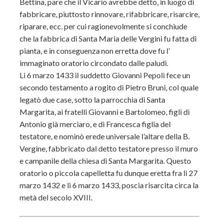
Bettina, pare che il Vicario avrebbe detto, in luogo di
fabbricare, piuttosto rinnovare, rifabbricare, risarcire,
riparare, ecc. per cui ragionevolmente si conchiude
che la fabbrica di Santa Maria delle Vergini fu fatta di
pianta, e in conseguenza non erretta dove fu l’
immaginato oratorio circondato dalle paludi.
Li 6 marzo 1433 il suddetto Giovanni Pepoli fece un
secondo testamento a rogito di Pietro Bruni, col quale
legatò due case, sotto la parrocchia di Santa
Margarita, ai fratelli Giovanni e Bartolomeo, figli di
Antonio già merciaro, e di Francesca figlia del
testatore, e nominò erede universale l’altare della B.
Vergine, fabbricato dal detto testatore presso il muro
e campanile della chiesa di Santa Margarita. Questo
oratorio o piccola capelletta fu dunque eretta fra li 27
marzo 1432 e li 6 marzo 1433, poscia risarcita circa la
metà del secolo XVIII.