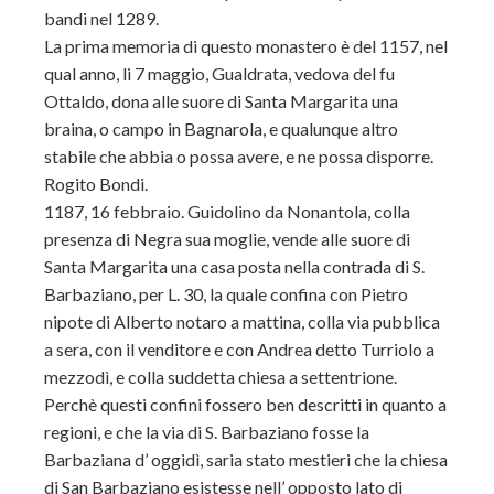
bandi nel 1289.
La prima memoria di questo monastero è del 1157, nel
qual anno, li 7 maggio, Gualdrata, vedova del fu
Ottaldo, dona alle suore di Santa Margarita una
braina, o campo in Bagnarola, e qualunque altro
stabile che abbia o possa avere, e ne possa disporre.
Rogito Bondi.
1187, 16 febbraio. Guidolino da Nonantola, colla
presenza di Negra sua moglie, vende alle suore di
Santa Margarita una casa posta nella contrada di S.
Barbaziano, per L. 30, la quale confina con Pietro
nipote di Alberto notaro a mattina, colla via pubblica
a sera, con il venditore e con Andrea detto Turriolo a
mezzodì, e colla suddetta chiesa a settentrione.
Perchè questi confini fossero ben descritti in quanto a
regioni, e che la via di S. Barbaziano fosse la
Barbaziana d’ oggidì, saria stato mestieri che la chiesa
di San Barbaziano esistesse nell’ opposto lato di