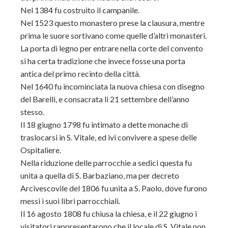
Nel 1384 fu costruito il campanile.
Nel 1523 questo monastero prese la clausura, mentre
prima le suore sortivano come quelle d’altri monasteri.
La porta di legno per entrare nella corte del convento
si ha certa tradizione che invece fosse una porta
antica del primo recinto della città.
Nel 1640 fu incominciata la nuova chiesa con disegno
del Barelli, e consacrata li 21 settembre dell’anno
stesso.
Il 18 giugno 1798 fu intimato a dette monache di
traslocarsi in S. Vitale, ed ivi convivere a spese delle
Ospitaliere.
Nella riduzione delle parrocchie a sedici questa fu
unita a quella di S. Barbaziano, ma per decreto
Arcivescovile del 1806 fu unita a S. Paolo, dove furono
messi i suoi libri parrocchiali.
Il 16 agosto 1808 fu chiusa la chiesa, e il 22 giugno i
visitatori rappresentarono che il locale di S. Vitale non