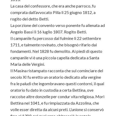
La casa del confessore, che era anche parroco, fu
comprata dall’avvocato Pilla li 25 giugno 1812, a
rogito del detto Betti.
La porzione del convento verso ponente fu alienata ad
Angelo Bassi li 16 luglio 1807. Rogito Betti.
Il campanile fu percosso dal fulmine li 22 settembre
1711, e talmente rovinato, che bisognò rifarlo dai
fondamenti. Nel 1828 fu demolito. Ai piedi di questo
campanile vi è una piccola capella dedicata a Santa
Maria delle Vergini.
Il Masina ristampato racconta che sul cominciare del
secolo XI fu eretto un oratorio dedicato alla vergine
fra le paludi che ingombravano questi contorni, il qual
oratorio fu dato in custodia a certa Bettina, ove
raccolse altre donzelle per condur vita religiosa. Mori
Bettina nel 1041, e fu rimpiazzata da Azzolina, che
volle esser diretta da alcuni preti. L’unione si conservò
fino al 1389, nel qual anno abbracciò la regola