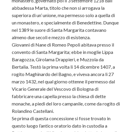
monastero, governato poi li 3 settembre 1218 dall’
abbadessa Marta, titolo che non si arrogava la
superiora di un’ unione, ma permesso solo a quella di
un monastero, e specialmente di Benedettine. Dunque
nel 1389 le suore di Santa Margarita contavano
almeno due secoli e mezzo di esistenza.
Giovanni di Nane di Romeo Pepoli abitava presso il
convento di Santa Margarita; ebbe in moglie Lippa
Baragozza, Girolama Drappieri, e Muzzola da
Bertalia. Testò la prima volta li 14 dicembre 1407, a
rogito Maghinardo del Bagno, e viveva ancora li 27
marzo 1432, nel qual giorno ottenne il permesso dal
Vicario Generale del Vescovo di Bologna di
fabbricare una capella presso la chiesa di dette
monache, a piedi del loro campanile, come da rogito di
Rolandino Castellani.
Se prima di questa concessione si fosse trovato in
questo luogo l’antico oratorio dato in custodia a