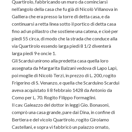
Quartirolo, fabbricando un muro da cominciarsi
nell’angolo della casa che fu già di Nicolò Villanova in
Galliera che era presso la torre di detta casa, e da
continuarsi a retta linea sotto il portico di detta casa
fino ad un pillastro che sostiene una catena, e cioè per
piedi 55 circa, di modo che la strada che conduce alla
via Quartirolo essendo larga piedi 8 1/2 diventerà
larga piedi 9 e oncie 1.
Gli Scardui unirono alla predetta casa quella loro
assegnata da Margarita Balzani vedova di Lapo Lapi,
poi moglie di Nicolò Terzi, in prezzo di L. 200, rogito
Frigerino di S. Venanzo, e quella che Scarduino Scardui
aveva acquistato li 8 febbraio 1428 da Antonio da
Como per L. 70. Rogito Filippo Formaglini.
Il cav. Galeazzo del dottor in leggi Gio. Bonasoni,
comprò una casa grande, pare dai Dina, in confine di
Bertiera e del vicolo Quartirolo, rogito Girolamo
Castellani, e sopra vi fabbricò un palazzo ornato,