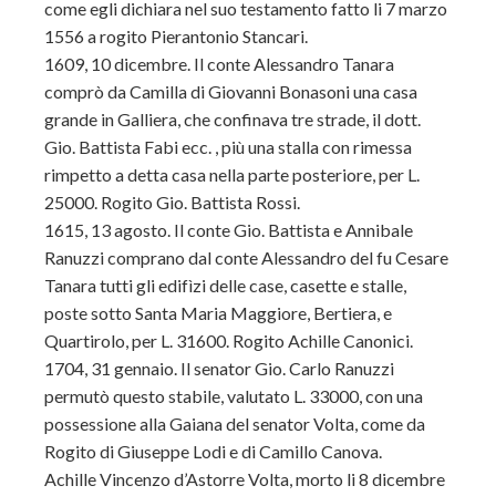
come egli dichiara nel suo testamento fatto li 7 marzo
1556 a rogito Pierantonio Stancari.
1609, 10 dicembre. Il conte Alessandro Tanara
comprò da Camilla di Giovanni Bonasoni una casa
grande in Galliera, che confinava tre strade, il dott.
Gio. Battista Fabi ecc. , più una stalla con rimessa
rimpetto a detta casa nella parte posteriore, per L.
25000. Rogito Gio. Battista Rossi.
1615, 13 agosto. Il conte Gio. Battista e Annibale
Ranuzzi comprano dal conte Alessandro del fu Cesare
Tanara tutti gli edifìzi delle case, casette e stalle,
poste sotto Santa Maria Maggiore, Bertiera, e
Quartirolo, per L. 31600. Rogito Achille Canonici.
1704, 31 gennaio. Il senator Gio. Carlo Ranuzzi
permutò questo stabile, valutato L. 33000, con una
possessione alla Gaiana del senator Volta, come da
Rogito di Giuseppe Lodi e di Camillo Canova.
Achille Vincenzo d’Astorre Volta, morto li 8 dicembre