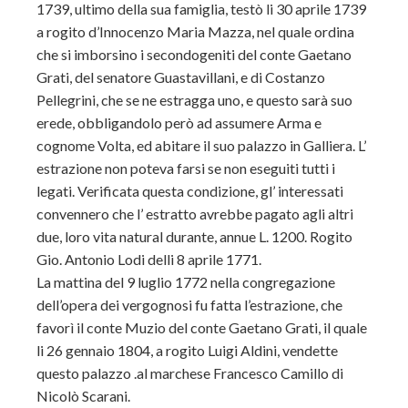
1739, ultimo della sua famiglia, testò li 30 aprile 1739
a rogito d’Innocenzo Maria Mazza, nel quale ordina
che si imborsino i secondogeniti del conte Gaetano
Grati, del senatore Guastavillani, e di Costanzo
Pellegrini, che se ne estragga uno, e questo sarà suo
erede, obbligandolo però ad assumere Arma e
cognome Volta, ed abitare il suo palazzo in Galliera. L’
estrazione non poteva farsi se non eseguiti tutti i
legati. Verificata questa condizione, gl’ interessati
convennero che l’ estratto avrebbe pagato agli altri
due, loro vita natural durante, annue L. 1200. Rogito
Gio. Antonio Lodi delli 8 aprile 1771.
La mattina del 9 luglio 1772 nella congregazione
dell’opera dei vergognosi fu fatta l’estrazione, che
favorì il conte Muzio del conte Gaetano Grati, il quale
li 26 gennaio 1804, a rogito Luigi Aldini, vendette
questo palazzo .al marchese Francesco Camillo di
Nicolò Scarani.