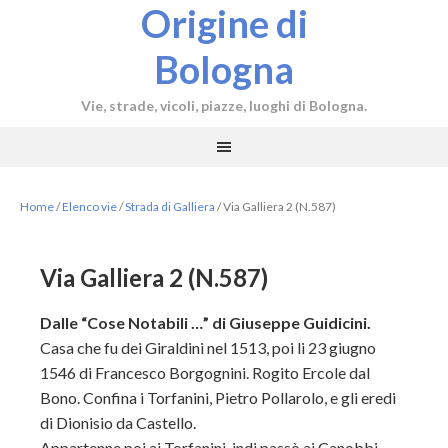
Origine di
Bologna
Vie, strade, vicoli, piazze, luoghi di Bologna.
Home
/
Elenco vie
/
Strada di Galliera
/
Via Galliera 2 (N.587)
Via Galliera 2 (N.587)
Dalle “Cose Notabili …” di Giuseppe Guidicini.
Casa che fu dei Giraldini nel 1513, poi li 23 giugno
1546 di Francesco Borgognini. Rogito Ercole dal
Bono. Confina i Torfanini, Pietro Pollarolo, e gli eredi
di Dionisio da Castello.
Appartenne poi ai Torfanini, indi passò ai Canobbi