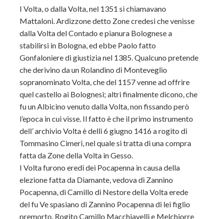
I Volta, o dalla Volta, nel 1351 si chiamavano
Mattaloni. Ardizzone detto Zone credesi che venisse
dalla Volta del Contado e pianura Bolognese a
stabilirsi in Bologna, ed ebbe Paolo fatto
Gonfaloniere di giustizia nel 1385. Qualcuno pretende
che derivino da un Rolandino di Monteveglio
sopranominato Volta, che del 1157 venne ad offrire
quel castello ai Bolognesi; altri finalmente dicono, che
fu un Albicino venuto dalla Volta, non fissando però
l’epoca in cui visse. Il fatto è che il primo instrumento
dell’ archivio Volta è delli 6 giugno 1416 a rogito di
Tommasino Cimeri, nel quale si tratta di una compra
fatta da Zone della Volta in Gesso.
I Volta furono eredi dei Pocapenna in causa della
elezione fatta da Diamante, vedova di Zannino
Pocapenna, di Camillo di Nestore della Volta erede
del fu Ve spasiano di Zannino Pocapenna di lei figlio
premorto. Rogito Camillo Macchiavelli e Melchiorre