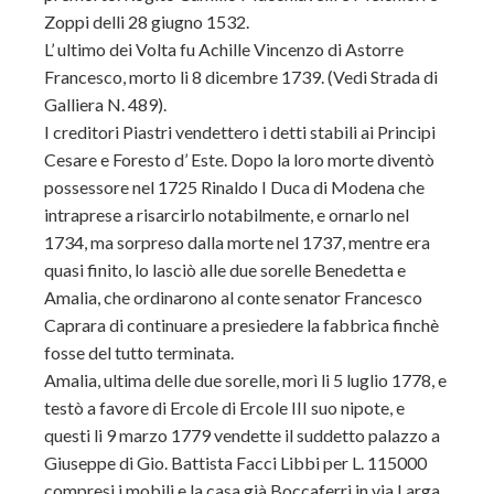
Zoppi delli 28 giugno 1532.
L’ ultimo dei Volta fu Achille Vincenzo di Astorre
Francesco, morto li 8 dicembre 1739. (Vedi Strada di
Galliera N. 489).
I creditori Piastri vendettero i detti stabili ai Principi
Cesare e Foresto d’ Este. Dopo la loro morte diventò
possessore nel 1725 Rinaldo I Duca di Modena che
intraprese a risarcirlo notabilmente, e ornarlo nel
1734, ma sorpreso dalla morte nel 1737, mentre era
quasi finito, lo lasciò alle due sorelle Benedetta e
Amalia, che ordinarono al conte senator Francesco
Caprara di continuare a presiedere la fabbrica finchè
fosse del tutto terminata.
Amalia, ultima delle due sorelle, morì li 5 luglio 1778, e
testò a favore di Ercole di Ercole III suo nipote, e
questi li 9 marzo 1779 vendette il suddetto palazzo a
Giuseppe di Gio. Battista Facci Libbi per L. 115000
compresi i mobili e la casa già Boccaferri in via Larga