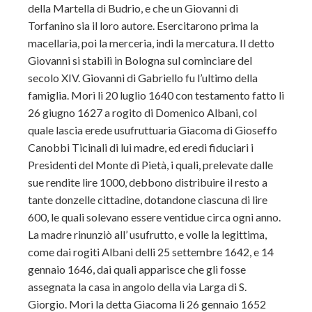
della Martella di Budrio, e che un Giovanni di
Torfanino sia il loro autore. Esercitarono prima la
macellaria, poi la merceria, indi la mercatura. Il detto
Giovanni si stabilì in Bologna sul cominciare del
secolo XIV. Giovanni di Gabriello fu l’ultimo della
famiglia. Morì li 20 luglio 1640 con testamento fatto li
26 giugno 1627 a rogito di Domenico Albani, col
quale lascia erede usufruttuaria Giacoma di Gioseffo
Canobbi Ticinali di lui madre, ed eredi fiduciari i
Presidenti del Monte di Pietà, i quali, prelevate dalle
sue rendite lire 1000, debbono distribuire il resto a
tante donzelle cittadine, dotandone ciascuna di lire
600, le quali solevano essere ventidue circa ogni anno.
La madre rinunziò all’ usufrutto, e volle la legittima,
come dai rogiti Albani delli 25 settembre 1642, e 14
gennaio 1646, dai quali apparisce che gli fosse
assegnata la casa in angolo della via Larga di S.
Giorgio. Morì la detta Giacoma li 26 gennaio 1652