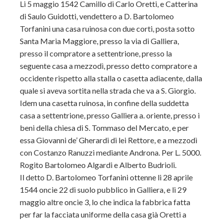
Li 5 maggio 1542 Camillo di Carlo Oretti, e Catterina
di Saulo Guidotti, vendettero a D. Bartolomeo
Torfanini una casa ruinosa con due corti, posta sotto
Santa Maria Maggiore, presso la via di Galliera,
presso il compratore a settentrione, presso la
seguente casa a mezzodì, presso detto compratore a
occidente rispetto alla stalla o casetta adiacente, dalla
quale si aveva sortita nella strada che va a S. Giorgio.
Idem una casetta ruinosa, in confine della suddetta
casa a settentrione, presso Galliera a. oriente, presso i
beni della chiesa di S. Tommaso del Mercato, e per
essa Giovanni de’ Gherardi di lei Rettore, e a mezzodì
con Costanzo Ranuzzi mediante Androna. Per L. 5000.
Rogito Bartolomeo Algardi e Alberto Budrioli.
Il detto D. Bartolomeo Torfanini ottenne li 28 aprile
1544 oncie 22 di suolo pubblico in Galliera, e li 29
maggio altre oncie 3, lo che indica la fabbrica fatta
per far la facciata uniforme della casa già Oretti a