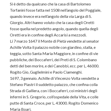
Si è detto da qualcuno che la casa di Bartolomeo
Torfanini fosse fatta nel 1508 nell’angolo del Poggiale,
quando invece era nell’angolo della via Larga di S.
Giorgio. Altri hanno voluto che la casa degli Oretti
fosse quella nel predetto angolo, quando quella degli
Oretti era in confine degli Accarisi a mezzodì.
Li 7 marzo 1647 il Monte di Pietà vendette al senator
Achille Volta il palazzo nobile con giardino, stalla, e
teggia, sotto Santa Maria Maggiore, in confine di vie
pubbliche, dei Boccaferri, dei Preti di S. Colombano
detti del ben morire, e dei Canobbi, ecc. per L. 46000.
Rogito Gio, Guglielmini e Paolo Ciamenghi.
1697, 3 gennaio. Achille di Vincenzo Volta vendette a
Stefano Piastri il suddetto palazzo, che confina colla
Strada di Galliera, con i Boccaferri, coi ministri degli
infermi in S. Gregorio, coll’ospedale della Vita, e colle
putte di Santa Croce, per L. 43000. Rogito Domenico
Maria Boari.