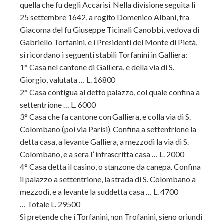
quella che fu degli Accarisi. Nella divisione seguita li
25 settembre 1642, a rogito Domenico Albani, fra
Giacoma del fu Giuseppe Ticinali Canobbi, vedova di
Gabriello Torfanini, e i Presidenti del Monte di Pietà,
si ricordano i seguenti stabili Torfanini in Galliera:
1° Casa nel cantone di Galliera, e della via di S.
Giorgio, valutata … L. 16800
2° Casa contigua al detto palazzo, col quale confina a
settentrione … L. 6000
3° Casa che fa cantone con Galliera, e colla via di S.
Colombano (poi via Parisi). Confina a settentrione la
detta casa, a levante Galliera, a mezzodì la via di S.
Colombano, e a sera l’ infrascritta casa … L. 2000
4° Casa detta il casino, o stanzone da canepa. Confina
il palazzo a settentrione, la strada di S. Colombano a
mezzodì, e a levante la suddetta casa … L. 4700
… Totale L. 29500
Si pretende che i Torfanini, non Trofanini, sieno oriundi