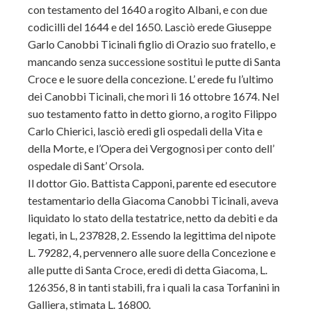
con testamento del 1640 a rogito Albani, e con due
codicilli del 1644 e del 1650. Lasciò erede Giuseppe
Garlo Canobbi Ticinali figlio di Orazio suo fratello, e
mancando senza successione sostituì le putte di Santa
Croce e le suore della concezione. L’ erede fu l’ultimo
dei Canobbi Ticinali, che morì li 16 ottobre 1674. Nel
suo testamento fatto in detto giorno, a rogito Filippo
Carlo Chierici, lasciò eredi gli ospedali della Vita e
della Morte, e l’Opera dei Vergognosi per conto dell’
ospedale di Sant’ Orsola.
Il dottor Gio. Battista Capponi, parente ed esecutore
testamentario della Giacoma Canobbi Ticinali, aveva
liquidato lo stato della testatrice, netto da debiti e da
legati, in L, 237828, 2. Essendo la legittima del nipote
L. 79282, 4, pervennero alle suore della Concezione e
alle putte di Santa Croce, eredi di detta Giacoma, L.
126356, 8 in tanti stabili, fra i quali la casa Torfanini in
Galliera, stimata L. 16800.