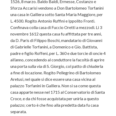
1526, 8 marzo. Baldo Baldi, Ermesse, Costanzo e
Sforza Accarisi vendono a Don Bartolomeo Torfanini
una casa in Galliera sotto Santa Maria Maggiore, per
L. 4500. Rogito Antonio Ruffini e Ippolito Fronti.
Confinava colla casa di Fuccio Oretti a mezzodì. Li 3
novembre 1612 questa casa fu affittata per tre anni,
da D. Paris di Filippo Boschi, mandatario di Giovanni
di Gabrielle Torfanini, a Domenico e Gio. Battista,
padre e figlio Roffeni, per L. 360 e due torcie di oncie 4
all’anno, concedendo al conduttore la facoltà di aprire
una porta sulla via di S. Giorgio, col patto di chiuderla
a fine di locazione. Rogito Pellegrino di Bartolomeo
Aretusi, nel quale si dice essere una casa vicina al
palazzo Torfanini in Galliera. Non si sa come questa
casa apparte nesse nel 1715 al Conservatorio di Santa
Croce, e da chi fosse acquistata per unirla a questo
palazzo; certo è che fino alla predetta data fu casa
separata.