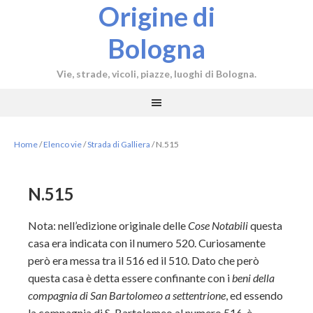
Origine di
Bologna
Vie, strade, vicoli, piazze, luoghi di Bologna.
Home
/
Elenco vie
/
Strada di Galliera
/
N.515
N.515
Nota: nell’edizione originale delle
Cose Notabili
questa
casa era indicata con il numero 520. Curiosamente
però era messa tra il 516 ed il 510. Dato che però
questa casa è detta essere confinante con i
beni della
compagnia di San Bartolomeo
a settentrione
, ed essendo
la compagnia di S. Bartolomeo al numero 516, è