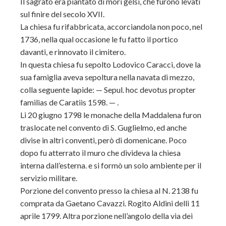
Il sagrato era piantato di mori gelsi, che furono levati
sul finire del secolo XVII.
La chiesa fu rifabbricata, accorciandola non poco, nel
1736, nella qual occasione le fu fatto il portico
davanti, e rinnovato il cimitero.
In questa chiesa fu sepolto Lodovico Caracci, dove la
sua famiglia aveva sepoltura nella navata di mezzo,
colla seguente lapide: — Sepul. hoc devotus propter
familias de Caratiis 1598. — .
Li 20 giugno 1798 le monache della Maddalena furon
traslocate nel convento di S. Guglielmo, ed anche
divise in altri conventi, però di domenicane. Poco
dopo fu atterrato il muro che divideva la chiesa
interna dall’esterna. e si formò un solo ambiente per il
servizio militare.
Porzione del convento presso la chiesa al N. 2138 fu
comprata da Gaetano Cavazzi. Rogito Aldini delli 11
aprile 1799. Altra porzione nell’angolo della via dei