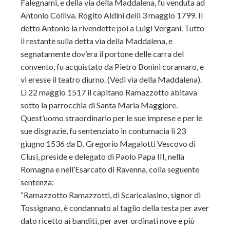
Falegnami, e della via della Maddalena, fu venduta ad
Antonio Colliva. Rogito Aldini delli 3 maggio 1799. Il
detto Antonio la rivendette poi a Luigi Vergani. Tutto
il restante sulla detta via della Maddalena, e
segnatamente dov’era il portone delle carra del
convento, fu acquistato da Pietro Bonini coramaro, e
vi eresse il teatro diurno. (Vedi via della Maddalena).
Li 22 maggio 1517 il capitano Ramazzotto abitava
sotto la parrocchia di Santa Maria Maggiore.
Quest’uomo straordinario per le sue imprese e per le
sue disgrazie, fu sentenziato in contumacia li 23
giugno 1536 da D. Gregorio Magalotti Vescovo di
Clusi, preside e delegato di Paolo Papa III, nella
Romagna e nell’Esarcato di Ravenna, colla seguente
sentenza:
“Ramazzotto Ramazzotti, di Scaricalasino, signor di
Tossignano, è condannato al taglio della testa per aver
dato ricetto ai banditi, per aver ordinati nove e più