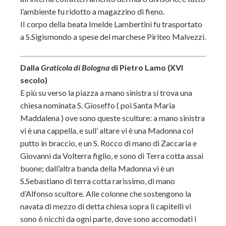
l’ambiente fu ridotto a magazzino di fieno.
II corpo della beata Imelde Lambertini fu trasportato
a S.Sigismondo a spese del marchese Piriteo Malvezzi.
Dalla
Graticola di Bologna
di Pietro Lamo (XVI
secolo)
E più su verso la piazza a mano sinistra si trova una
chiesa nominata S. Gioseffo ( poi Santa Maria
Maddalena ) ove sono queste sculture: a mano sinistra
vi è una cappella, e sull’ altare vi è una Madonna col
putto in braccio, e un S. Rocco di mano di Zaccaria e
Giovanni da Volterra figlio, e sono di Terra cotta assai
buone; dall’altra banda della Madonna vi è un
S.Sebastiano di terra cotta rarissimo, di mano
d’Alfonso scultore. Alle colonne che sostengono la
navata di mezzo di detta chiesa sopra li capitelli vi
sono 6 nicchi da ogni parte, dove sono accomodati i