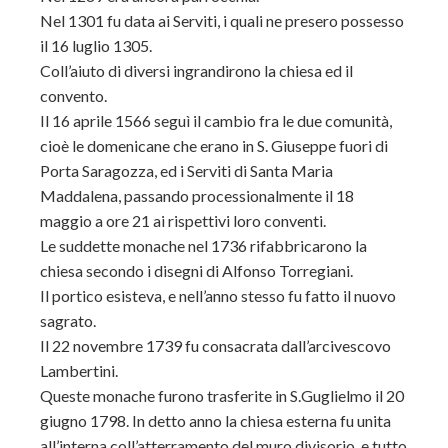
Nel 1301 fu data ai Serviti, i quali ne presero possesso
il 16 luglio 1305.
Coll’aiuto di diversi ingrandirono la chiesa ed il
convento.
Il 16 aprile 1566 seguì il cambio fra le due comunità,
cioè le domenicane che erano in S. Giuseppe fuori di
Porta Saragozza, ed i Serviti di Santa Maria
Maddalena, passando processionalmente il 18
maggio a ore 21 ai rispettivi loro conventi.
Le suddette monache nel 1736 rifabbricarono la
chiesa secondo i disegni di Alfonso Torregiani.
Il portico esisteva, e nell’anno stesso fu fatto il nuovo
sagrato.
Il 22 novembre 1739 fu consacrata dall’arcivescovo
Lambertini.
Queste monache furono trasferite in S.Guglielmo il 20
giugno 1798. In detto anno la chiesa esterna fu unita
all’interna coll’atterramento del muro divisorio, e tutto