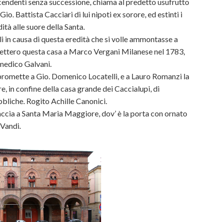
iscendenti senza successione, chiama al predetto usufrutto
. Battista Cacciari di lui nipoti ex sorore, ed estinti i
dità alle suore della Santa.
li in causa di questa eredità che si volle ammontasse a
ettero questa casa a Marco Vergani Milanese nel 1783,
 medico Galvani.
promette a Gio. Domenico Locatelli, e a Lauro Romanzi la
, in confine della casa grande dei Caccialupi, di
ubbliche. Rogito Achille Canonici.
faccia a Santa Maria Maggiore, dov’ è la porta con ornato
 Vandi.