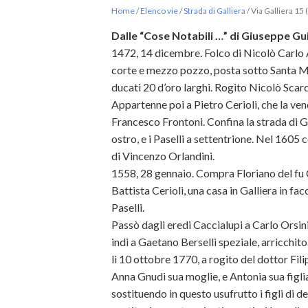
Home
/
Elenco vie
/
Strada di Galliera
/
Via Galliera 15 
Dalle “Cose Notabili …” di Giuseppe Gui
1472, 14 dicembre. Folco di Nicolò Carlo Ar
corte e mezzo pozzo, posta sotto Santa M
ducati 20 d’oro larghi. Rogito Nicolò Scard
Appartenne poi a Pietro Cerioli, che la ve
Francesco Frontoni. Confina la strada di Ga
ostro, e i Paselli a settentrione. Nel 1605 
di Vincenzo Orlandini.
1558, 28 gennaio. Compra Floriano del fu C
Battista Cerioli, una casa in Galliera in f
Paselli.
Passò dagli eredi Caccialupi a Carlo Orsini
indi a Gaetano Berselli speziale, arricchito
li 10 ottobre 1770, a rogito del dottor Fil
Anna Gnudi sua moglie, e Antonia sua figl
sostituendo in questo usufrutto i figli di de