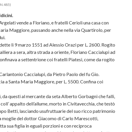
(N.485)
dicini.
gelati vende a Floriano, e fratelli Cerioli una casa con
aria Maggiore, passando anche nella via Quartirolo, per
ui.
ndette li 9 marzo 1551 ad Alessio Orazi per L. 2600. Rogito
lliera a sera, altra strada a oriente, Floriano Caccialupi ad
confinava a settentrione coi fratelli Piatesi, come da rogito
arlantonio Caccialupi, da Pietro Paolo del fu Gio.
accia a Santa Maria Maggiore, per L. 5500. Confina coi
, da questi al mercante da seta Alberto Gorbagni che fallì,
 coll’ appalto dell’allume, morto in Civitavecchia, che testò
ippo Betti, lasciando usufruttuarie del suo ricco patrimonio
ia moglie del dottor Giacomo di Carlo Marescotti,
tta sua figlia in eguali porzioni e con reciproca