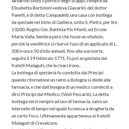
lardarolo sotto il portico degli Scappi, compra da
Elisabetta Bortoloni vedova Giavarini, del dottor
Panelli, e di detto Campadelli, una casa con bottega
da speziale nel bivio di Galliera, sotto S. Pietro, per lire
13200. Rogito Gio. Battista Pio Monti, ed Ercole
Maria Valla. Sembra però che fosse un vitalizio,
perchè la venditrice si riservò l’uso di un applicato di L.
500 e once 50 d’olio annuali, fino alla sua morte,
seguita li 19 febbraio 1771. Fu poi acquistata dai
fratelli Malaguti, che la risarcirono.
La bottega di spezieria fu condotta dai Principi
quando ritornatone un ramo a Bologna si diede alla
farmacia, e che dall’insegna di un medico cominciò a
dirsi Principi dal Medico. (Vedi Pescarie). La detta
bottega servì sempre ad uso di farmacia, salvo un
intervallo di tempo nel quale fu messa a drogheria da
un certo Foco. Ultimamente apparteneva ai fratelli
Malaguti di Crevalcore.