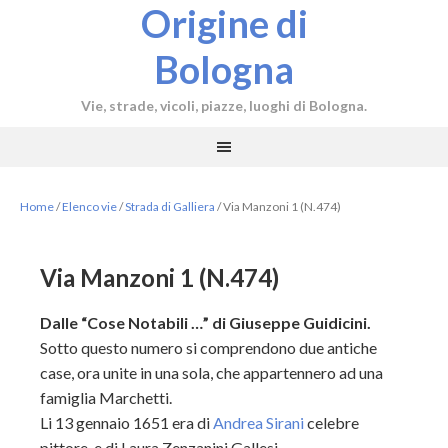
Origine di
Bologna
Vie, strade, vicoli, piazze, luoghi di Bologna.
Home
/
Elenco vie
/
Strada di Galliera
/
Via Manzoni 1 (N.474)
Via Manzoni 1 (N.474)
Dalle “Cose Notabili …” di Giuseppe Guidicini.
Sotto questo numero si comprendono due antiche
case, ora unite in una sola, che appartennero ad una
famiglia Marchetti.
Li 13 gennaio 1651 era di
Andrea Sirani
celebre
pittore, e di Laura Zenzanini Gallesi.