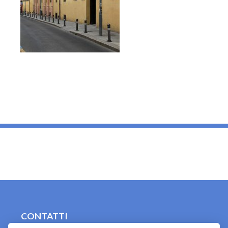
_
CONTATTI