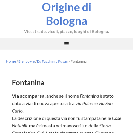
Origine di
Bologna
Vie, strade, vicoli, piazze, luoghi di Bologna.
Home
/
Elenco vie
/
Da Facchini a Fusari
/
Fontanina
Fontanina
Via scomparsa
, anche se il nome
Fontanina
è stato
dato a via di nuova apertura tra
via Polese
e
via San
Carlo
.
La descrizione di questa via non fu stampata nelle
Cose
Notabili
, ma è rimasta nel manoscritto della
Storia
Cronologica
. Qui è stato riportato quanto Giuseppe