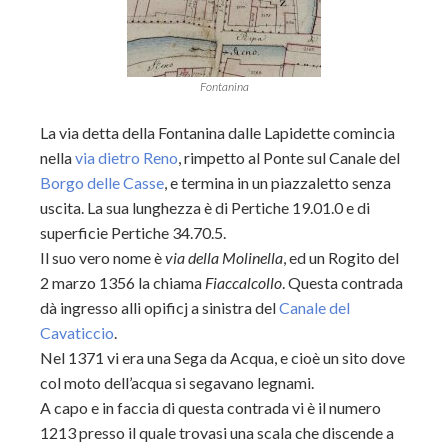
Fontanina
La via detta della Fontanina dalle Lapidette comincia
nella
via dietro Reno
, rimpetto al Ponte sul Canale del
Borgo delle Casse
, e termina in un piazzaletto senza
uscita. La sua lunghezza è di Pertiche 19.01.0 e di
superficie Pertiche 34.70.5.
Il suo vero nome è
via della Molinella
, ed un Rogito del
2 marzo 1356 la chiama
Fiaccalcollo
. Questa contrada
dà ingresso alli opificj a sinistra del
Canale del
Cavaticcio
.
Nel 1371 vi era una Sega da Acqua, e cioè un sito dove
col moto dell’acqua si segavano legnami.
A capo e in faccia di questa contrada vi è il numero
1213 presso il quale trovasi una scala che discende a