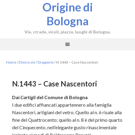
Origine di
Bologna
Vie, strade, vicoli, piazze, luoghi di Bologna.
Home
/
Elenco vie
/
Drapperie
/
N.1443 – Case Nascentori
N.1443 – Case Nascentori
Dai
Cartigli
del Comune di Bologna
I due edifici affiancati appartennero alla famiglia
Nascentori, artigiani del vetro. Quello al n. 6 risale alla
fine del Quattrocento; quello al n. 8 è del primo quarto
del Cinquecento, nell’elegante gusto rinascimentale
ispirato ai modi di Baldassarre Peruzzi.