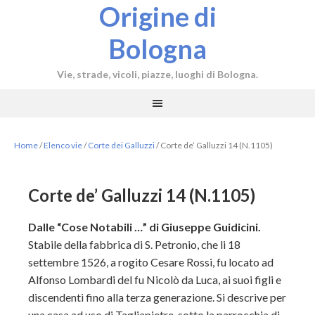
Origine di
Bologna
Vie, strade, vicoli, piazze, luoghi di Bologna.
Home
/
Elenco vie
/
Corte dei Galluzzi
/
Corte de’ Galluzzi 14 (N.1105)
Corte de’ Galluzzi 14 (N.1105)
Dalle “Cose Notabili …” di Giuseppe Guidicini.
Stabile della fabbrica di S. Petronio, che li 18
settembre 1526, a rogito Cesare Rossi, fu locato ad
Alfonso Lombardi del fu Nicolò da Luca, ai suoi figli e
discendenti fino alla terza generazione. Si descrive per
una casa ad uso di Tagliapietre, sotto la parrocchia di