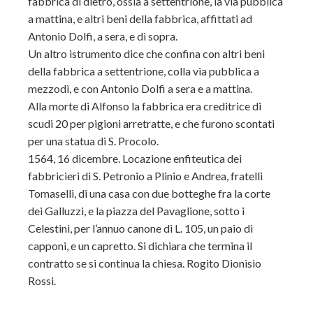
fabbrica di dietro, ossia a settentrione, la via pubblica
a mattina, e altri beni della fabbrica, affittati ad
Antonio Dolfi, a sera, e di sopra.
Un altro istrumento dice che confina con altri beni
della fabbrica a settentrione, colla via pubblica a
mezzodì, e con Antonio Dolfi a sera e a mattina.
Alla morte di Alfonso la fabbrica era creditrice di
scudi 20 per pigioni arretratte, e che furono scontati
per una statua di S. Procolo.
1564, 16 dicembre. Locazione enfiteutica dei
fabbricieri di S. Petronio a Plinio e Andrea, fratelli
Tomaselli, di una casa con due botteghe fra la corte
dei Galluzzi, e la piazza del Pavaglione, sotto i
Celestini, per l’annuo canone di L. 105, un paio di
capponi, e un capretto. Si dichiara che termina il
contratto se si continua la chiesa. Rogito Dionisio
Rossi.