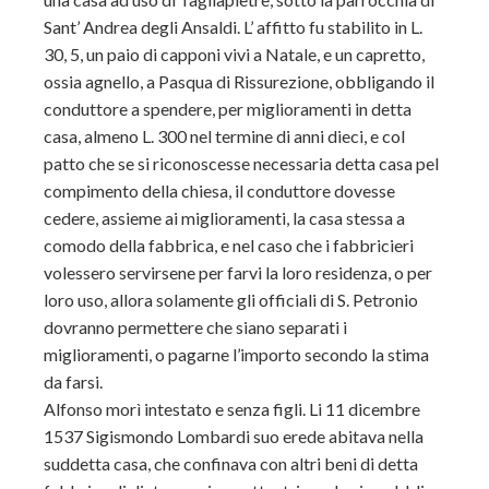
Sant’ Andrea degli Ansaldi. L’ affitto fu stabilito in L.
30, 5, un paio di capponi vivi a Natale, e un capretto,
ossia agnello, a Pasqua di Rissurezione, obbligando il
conduttore a spendere, per miglioramenti in detta
casa, almeno L. 300 nel termine di anni dieci, e col
patto che se si riconoscesse necessaria detta casa pel
compimento della chiesa, il conduttore dovesse
cedere, assieme ai miglioramenti, la casa stessa a
comodo della fabbrica, e nel caso che i fabbricieri
volessero servirsene per farvi la loro residenza, o per
loro uso, allora solamente gli officiali di S. Petronio
dovranno permettere che siano separati i
miglioramenti, o pagarne l’importo secondo la stima
da farsi.
Alfonso morì intestato e senza figli. Li 11 dicembre
1537 Sigismondo Lombardi suo erede abitava nella
suddetta casa, che confinava con altri beni di detta