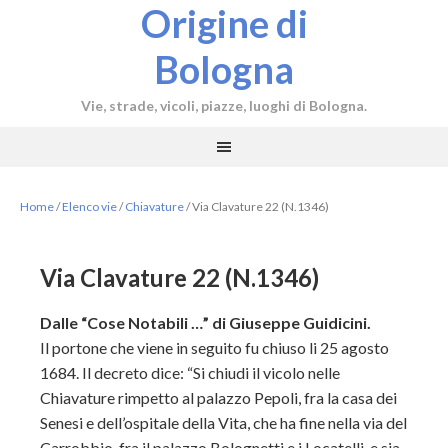
Origine di
Bologna
Vie, strade, vicoli, piazze, luoghi di Bologna.
Home
/
Elenco vie
/
Chiavature
/
Via Clavature 22 (N.1346)
Via Clavature 22 (N.1346)
Dalle “Cose Notabili …” di Giuseppe Guidicini.
Il portone che viene in seguito fu chiuso li 25 agosto
1684. Il decreto dice: “Si chiudi il vicolo nelle
Chiavature rimpetto al palazzo Pepoli, fra la casa dei
Senesi e dell’ospitale della Vita, che ha fine nella via del
Carrobbio, fra il palazzo Bolognetti e i Locatelli, e sia